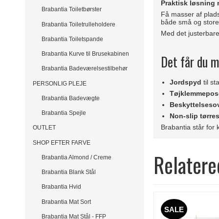
Praktisk løsning
Brabantia Toiletbørster
Få masser af plads
både små og store
Brabantia Toiletrulleholdere
Med det justerbar
Brabantia Toiletspande
Brabantia Kurve til Brusekabinen
Det får du m
Brabantia Badeværelsestilbehør
Jordspyd
til st
PERSONLIG PLEJE
Tøjklemmepos
Brabantia Badevægte
Beskyttelseso
Brabantia Spejle
Non-slip tørre
Brabantia står for 
OUTLET
SHOP EFTER FARVE
Relatere
Brabantia Almond / Creme
Brabantia Blank Stål
Brabantia Hvid
Brabantia Mat Sort
SALE
Brabantia Mat Stål - FFP