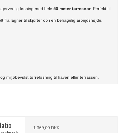
brugervenlig løsning med hele
50 meter tørresnor
. Perfekt til
 fra lagner til skjorter op i en behagelig arbejdshøjde.
 og miljøbevidst tørreløsning til haven eller terrassen.
Matic
1.369,00 DKK