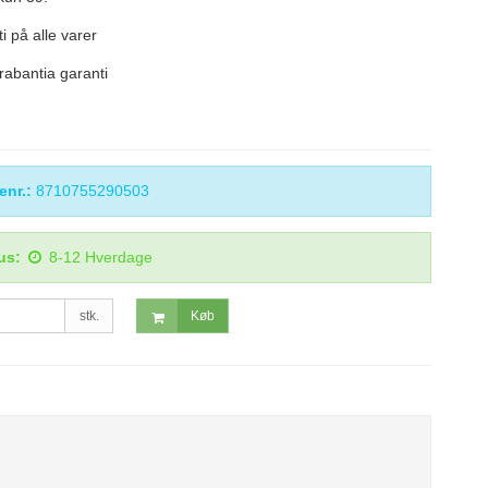
i på alle varer
rabantia garanti
enr.:
8710755290503
us:
8-12 Hverdage
stk.
Køb