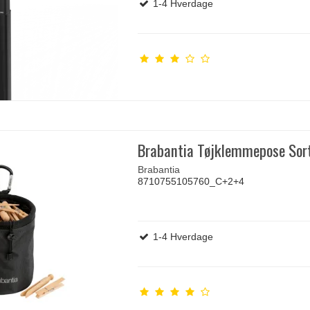
1-4 Hverdage
Brabantia Tøjklemmepose Sor
Brabantia
8710755105760_C+2+4
1-4 Hverdage