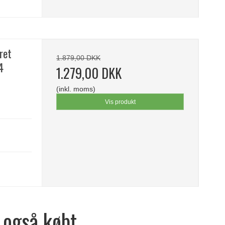
ret
1.879,00 DKK
4
1.279,00 DKK
(inkl. moms)
Vis produkt
 også købt