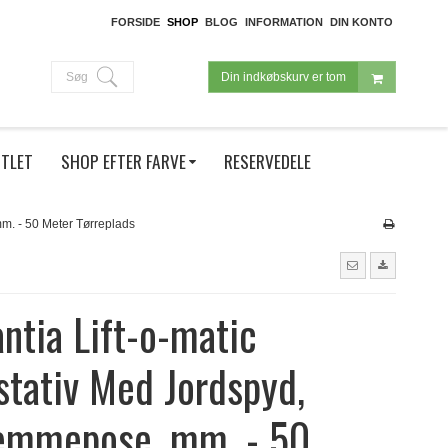
FORSIDE
SHOP
BLOG
INFORMATION
DIN KONTO
Søg
Din indkøbskurv er tom
TLET
SHOP EFTER FARVE
RESERVEDELE
mm. - 50 Meter Tørreplads
ntia Lift-o-matic
stativ Med Jordspyd,
lemmepose, mm. - 50