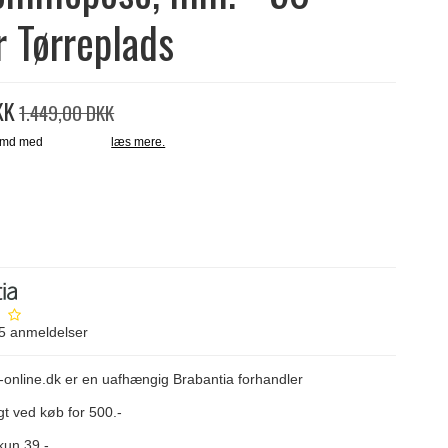
 Tørreplads
KK
1.449,00 DKK
5
anmeldelser
-online.dk er en uafhængig Brabantia forhandler
gt ved køb for 500.-
kun 39.-