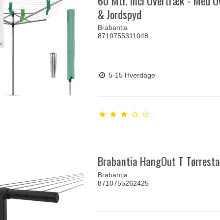
60 Mtr. Incl Overtræk - Med 
& Jordspyd
Brabantia
8710755311048
5-15 Hverdage
Brabantia HangOut T Tørresta
Brabantia
8710755262425