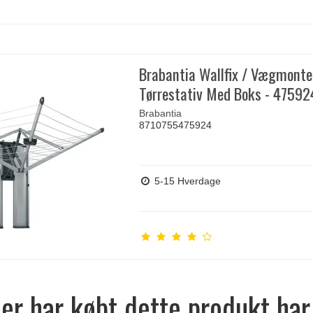
Brabantia Wallfix / Vægmonte
Tørrestativ Med Boks - 47592
Brabantia
8710755475924
5-15 Hverdage
er har købt dette produkt har