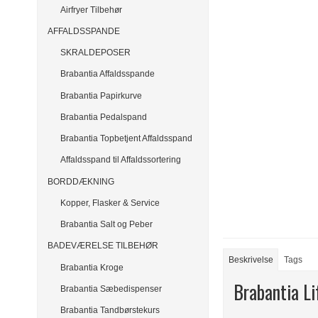
Airfryer Tilbehør
AFFALDSSPANDE
SKRALDEPOSER
Brabantia Affaldsspande
Brabantia Papirkurve
Brabantia Pedalspand
Brabantia Topbetjent Affaldsspand
Affaldsspand til Affaldssortering
BORDDÆKNING
Kopper, Flasker & Service
Brabantia Salt og Peber
BADEVÆRELSE TILBEHØR
Beskrivelse
Tags
Brabantia Kroge
Brabantia Li
Brabantia Sæbedispenser
Brabantia Tandbørstekurs