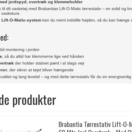
 med jordspyd, overtræk og klemmeholder
 til dit vasketøj med Brabantias Lift-O-Matic tørrestativ – en solid og 
 vasketure.
e
Lift-O-Matic-system
kan du nemt indstille højden, så du kan hænge alt
ed:
abil montering i jorden
e
, så du altid har klemmerne lige ved hånden
vertræk
der holder stativet pænt i al slags vejr
snor
, der sikrer at tøjet bliver hængende
kvalitet og lang levetid – og med dette tørrestativ får du en energivenlig
de produkter
Brabantia Tørrestativ Lift-O-