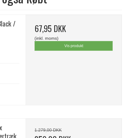
lack /
67,95 DKK
(inkl. moms)
Vis produkt
x
1.279,00 DKK
vertræk