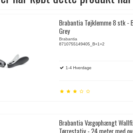
Brabantia Tøjklemme 8 stk - B
Grey
Brabantia
8710755149405_B+1+2
1-4 Hverdage
Brabantia Vægophængt Wallfi
Tørrestativ - 24 meter med o