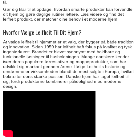
til.
Gør dig klar til at opdage, hvordan smarte produkter kan forvandle
dit hjem og gøre daglige rutiner lettere. Læs videre og find det
leifheit produkt, der matcher dine behov i et moderne hjem.
Hvorfor Vælge Leifheit Til Dit Hjem?
At vælge leifheit til hjemmet er et valg, der bygger på både tradition
og innovation. Siden 1959 har leifheit haft fokus på kvalitet og tysk
ingeniørkunst. Brandet er blevet synonymt med holdbare og
funktionelle løsninger til husholdningen. Mange danskere kender
især deres populære tørrestativer og moppeprodukter, som har
udviklet sig markant gennem årene. Ifølge
Leifheit's historie og
omdømme
er virksomheden blandt de mest solgte i Europa, hvilket
bekræfter dens stærke position. Danske hjem har taget leifheit til
sig, fordi produkterne kombinerer pålidelighed med moderne
design.