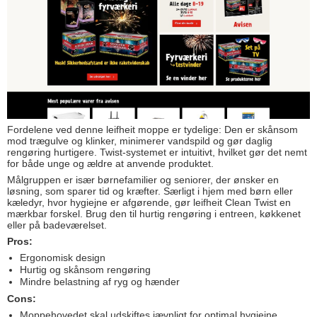
Fordelene ved denne leifheit moppe er tydelige: Den er skånsom
mod trægulve og klinker, minimerer vandspild og gør daglig
rengøring hurtigere. Twist-systemet er intuitivt, hvilket gør det nemt
for både unge og ældre at anvende produktet.
Målgruppen er især børnefamilier og seniorer, der ønsker en
løsning, som sparer tid og kræfter. Særligt i hjem med børn eller
kæledyr, hvor hygiejne er afgørende, gør leifheit Clean Twist en
mærkbar forskel. Brug den til hurtig rengøring i entreen, køkkenet
eller på badeværelset.
Pros:
Ergonomisk design
Hurtig og skånsom rengøring
Mindre belastning af ryg og hænder
Cons:
Moppehovedet skal udskiftes jævnligt for optimal hygiejne