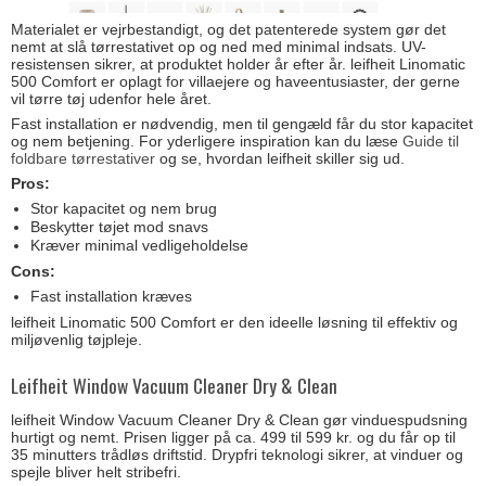
Materialet er vejrbestandigt, og det patenterede system gør det
nemt at slå tørrestativet op og ned med minimal indsats. UV-
resistensen sikrer, at produktet holder år efter år. leifheit Linomatic
500 Comfort er oplagt for villaejere og haveentusiaster, der gerne
vil tørre tøj udenfor hele året.
Fast installation er nødvendig, men til gengæld får du stor kapacitet
og nem betjening. For yderligere inspiration kan du læse
Guide til
foldbare tørrestativer
og se, hvordan leifheit skiller sig ud.
Pros:
Stor kapacitet og nem brug
Beskytter tøjet mod snavs
Kræver minimal vedligeholdelse
Cons:
Fast installation kræves
leifheit Linomatic 500 Comfort er den ideelle løsning til effektiv og
miljøvenlig tøjpleje.
Leifheit Window Vacuum Cleaner Dry & Clean
leifheit Window Vacuum Cleaner Dry & Clean gør vinduespudsning
hurtigt og nemt. Prisen ligger på ca. 499 til 599 kr. og du får op til
35 minutters trådløs driftstid. Drypfri teknologi sikrer, at vinduer og
spejle bliver helt stribefri.