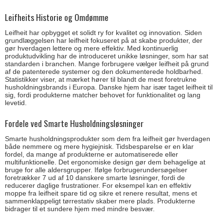
Leifheits Historie og Omdømme
Leifheit har opbygget et solidt ry for kvalitet og innovation. Siden
grundlæggelsen har leifheit fokuseret på at skabe produkter, der
gør hverdagen lettere og mere effektiv. Med kontinuerlig
produktudvikling har de introduceret unikke løsninger, som har sat
standarden i branchen. Mange forbrugere vælger leifheit på grund
af de patenterede systemer og den dokumenterede holdbarhed.
Statistikker viser, at mærket hører til blandt de mest foretrukne
husholdningsbrands i Europa. Danske hjem har især taget leifheit til
sig, fordi produkterne matcher behovet for funktionalitet og lang
levetid.
Fordele ved Smarte Husholdningsløsninger
Smarte husholdningsprodukter som dem fra leifheit gør hverdagen
både nemmere og mere hygiejnisk. Tidsbesparelse er en klar
fordel, da mange af produkterne er automatiserede eller
multifunktionelle. Det ergonomiske design gør dem behagelige at
bruge for alle aldersgrupper. Ifølge forbrugerundersøgelser
foretrækker 7 ud af 10 danskere smarte løsninger, fordi de
reducerer daglige frustrationer. For eksempel kan en effektiv
moppe fra leifheit spare tid og sikre et renere resultat, mens et
sammenklappeligt tørrestativ skaber mere plads. Produkterne
bidrager til et sundere hjem med mindre besvær.