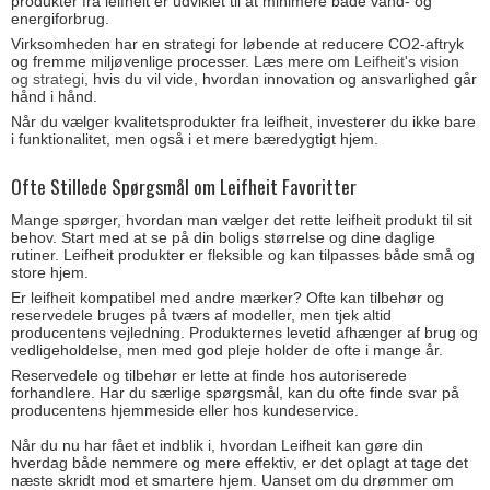
produkter fra leifheit er udviklet til at minimere både vand- og
energiforbrug.
Virksomheden har en strategi for løbende at reducere CO2-aftryk
og fremme miljøvenlige processer. Læs mere om
Leifheit's vision
og strategi
, hvis du vil vide, hvordan innovation og ansvarlighed går
hånd i hånd.
Når du vælger kvalitetsprodukter fra leifheit, investerer du ikke bare
i funktionalitet, men også i et mere bæredygtigt hjem.
Ofte Stillede Spørgsmål om Leifheit Favoritter
Mange spørger, hvordan man vælger det rette leifheit produkt til sit
behov. Start med at se på din boligs størrelse og dine daglige
rutiner. Leifheit produkter er fleksible og kan tilpasses både små og
store hjem.
Er leifheit kompatibel med andre mærker? Ofte kan tilbehør og
reservedele bruges på tværs af modeller, men tjek altid
producentens vejledning. Produkternes levetid afhænger af brug og
vedligeholdelse, men med god pleje holder de ofte i mange år.
Reservedele og tilbehør er lette at finde hos autoriserede
forhandlere. Har du særlige spørgsmål, kan du ofte finde svar på
producentens hjemmeside eller hos kundeservice.
Når du nu har fået et indblik i, hvordan Leifheit kan gøre din
hverdag både nemmere og mere effektiv, er det oplagt at tage det
næste skridt mod et smartere hjem. Uanset om du drømmer om