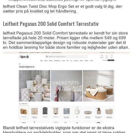
leifheit Clean Twist Disc Mop Ergo Set er et godt valg til dig, der
sætter pris på kvalitet og let håndtering.
Leifheit Pegasus 200 Solid Comfort Tørrestativ
leifheit Pegasus 200 Solid Comfort tørrestativ er kendt for sin store
tørreflade på hele 20 meter. Prisen ligger ofte mellem 549 og 699
kr. Det sammenklappelige design og robuste materialer gør det til
en holdbar løsning for både store familier og lejligheder uden altan.
Blandt leifheit tørrestativets vigtigste funktioner er de ekstra
klemholdere og smådelsholder, som gør det nemt at tørre sokker