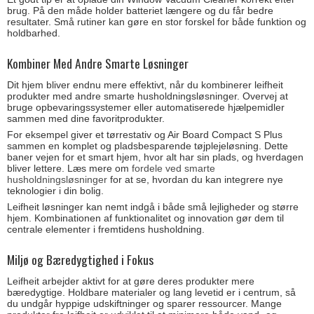
brug. På den måde holder batteriet længere og du får bedre
resultater. Små rutiner kan gøre en stor forskel for både funktion og
holdbarhed.
Kombiner Med Andre Smarte Løsninger
Dit hjem bliver endnu mere effektivt, når du kombinerer leifheit
produkter med andre smarte husholdningsløsninger. Overvej at
bruge opbevaringssystemer eller automatiserede hjælpemidler
sammen med dine favoritprodukter.
For eksempel giver et tørrestativ og Air Board Compact S Plus
sammen en komplet og pladsbesparende tøjplejeløsning. Dette
baner vejen for et smart hjem, hvor alt har sin plads, og hverdagen
bliver lettere. Læs mere om
fordele ved smarte
husholdningsløsninger
for at se, hvordan du kan integrere nye
teknologier i din bolig.
Leifheit løsninger kan nemt indgå i både små lejligheder og større
hjem. Kombinationen af funktionalitet og innovation gør dem til
centrale elementer i fremtidens husholdning.
Miljø og Bæredygtighed i Fokus
Leifheit arbejder aktivt for at gøre deres produkter mere
bæredygtige. Holdbare materialer og lang levetid er i centrum, så
du undgår hyppige udskiftninger og sparer ressourcer. Mange