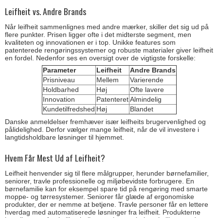
Leifheit vs. Andre Brands
Når leifheit sammenlignes med andre mærker, skiller det sig ud på
flere punkter. Prisen ligger ofte i det midterste segment, men
kvaliteten og innovationen er i top. Unikke features som
patenterede rengøringssystemer og robuste materialer giver leifheit
en fordel. Nedenfor ses en oversigt over de vigtigste forskelle:
Parameter
Leifheit
Andre Brands
Prisniveau
Mellem
Varierende
Holdbarhed
Høj
Ofte lavere
Innovation
Patenteret
Almindelig
Kundetilfredshed
Høj
Blandet
Danske anmeldelser fremhæver især leifheits brugervenlighed og
pålidelighed. Derfor vælger mange leifheit, når de vil investere i
langtidsholdbare løsninger til hjemmet.
Hvem Får Mest Ud af Leifheit?
Leifheit henvender sig til flere målgrupper, herunder børnefamilier,
seniorer, travle professionelle og miljøbevidste forbrugere. En
børnefamilie kan for eksempel spare tid på rengøring med smarte
moppe- og tørresystemer. Seniorer får glæde af ergonomiske
produkter, der er nemme at betjene. Travle personer får en lettere
hverdag med automatiserede løsninger fra leifheit. Produkterne