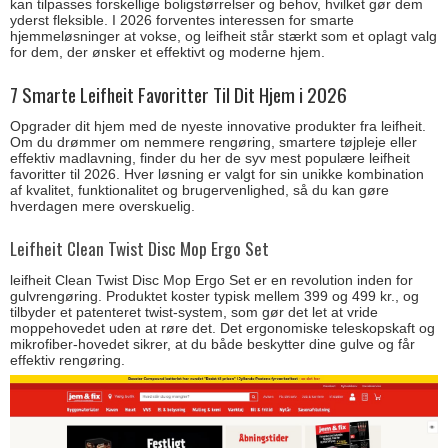
kan tilpasses forskellige boligstørrelser og behov, hvilket gør dem
yderst fleksible. I 2026 forventes interessen for smarte
hjemmeløsninger at vokse, og leifheit står stærkt som et oplagt valg
for dem, der ønsker et effektivt og moderne hjem.
7 Smarte Leifheit Favoritter Til Dit Hjem i 2026
Opgrader dit hjem med de nyeste innovative produkter fra leifheit.
Om du drømmer om nemmere rengøring, smartere tøjpleje eller
effektiv madlavning, finder du her de syv mest populære leifheit
favoritter til 2026. Hver løsning er valgt for sin unikke kombination
af kvalitet, funktionalitet og brugervenlighed, så du kan gøre
hverdagen mere overskuelig.
Leifheit Clean Twist Disc Mop Ergo Set
leifheit Clean Twist Disc Mop Ergo Set er en revolution inden for
gulvrengøring. Produktet koster typisk mellem 399 og 499 kr., og
tilbyder et patenteret twist-system, som gør det let at vride
moppehovedet uden at røre det. Det ergonomiske teleskopskaft og
mikrofiber-hovedet sikrer, at du både beskytter dine gulve og får
effektiv rengøring.