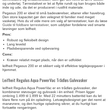
og undertøj. Tørrestativet er let at flytte rundt og kan bruges både
inde og ude, da det er produceret i rustfrit materiale.
Pegasus 200 er ideel til små badeværelser, altaner eller havebrug.
Den store kapacitet gør den velegnet til familier med meget
vasketøj. Hvis du vil vide mere om valg af tørrestativer, kan du læse
Guide til foldbare tørrestativer
, som uddyber fordelene ved smarte
løsninger som leifheit.
Pros:
Robust og fleksibelt design
Lang levetid
Pladsbesparende ved opbevaring
Cons:
Kræver relativt meget plads, når den er udfoldet
leifheit Pegasus 200 er et sikkert valg til effektive tøjplejeopgaver i
hjemmet.
Leifheit Regulus Aqua PowerVac Trådløs Gulvvasker
leifheit Regulus Aqua PowerVac er en trådløs gulvvasker, der
kombinerer støvsuger og gulvvask i én enhed. Prisen ligger
omkring 1.499 til 1.899 kr. Med 22 minutters batteritid kan du let
klare flere rum på én opladning. Letvægtsdesignet gør det nemt at
manøvrere, og den hurtige opladning sikrer, at du hurtigt kan
fortsætte rengøringen.