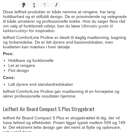
Disse leifheit produkter er både nemme at rengøre, har lang
holdbarhed og et stilfuldt design. De er prisvindende og velegnede
til både amatører og professionelle kokke. Hvis du søger flere råd
om valg af funktionelt udstyr, kan du læse
Ultimativ guide til
køkkenudstyr
for inspiration.
leifheit ComfortLine Proline er ideelt til daglig madlavning, bagning
og forberedelse. De er lidt dyrere end basisredskaber, men
kvaliteten kan mærkes i hver detalje.
Pros:
Holdbare og funktionelle
Let at rengøre
Flot design
Cons:
Lidt dyrere end standardredskaber
leifheit ComfortLine Proline gør madlavning til en fornøjelse og
sikrer professionelle resultater hjemme.
Leifheit Air Board Compact S Plus Strygebræt
leifheit Air Board Compact S Plus er strygebrættet til dig, der vil
have lethed og effektivitet. Prisen ligger typisk mellem 599 og 749
kr. Det ekstremt lette design gør det nemt at flytte og opbevare,