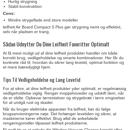
Hurtig strygning
Stabil konstruktion
Cons:
Mindre strygeflade end store modeller
leifheit Air Board Compact S Plus gør strygning nemt og effektivt,
selv når pladsen er trang.
Sådan Udnytter Du Dine Leifheit Favoritter Optimalt
At få mest muligt ud af dine leifheit produkter handler om både
korrekt brug, vedligeholdelse og smarte kombinationer. Her får du
konkrete råd til, hvordan du sikrer lang levetid, optimal funktion og
et mere bæredygtigt hjem.
Tips Til Vedligeholdelse og Lang Levetid
For at sikre, at dine leifheit produkter yder optimalt, er regelmæssig
vedligeholdelse vigtig. Rengør moppehoveder og udskift dem, når
de er slidte. Opbevar tørrestativer og strygebræt i tørre omgivelser
for at undgå rust og skader.
Når du bruger elektriske apparater fra leifheit, bør du følge
brugsanvisningerne nøje. Det forlænger levetiden og sikrer, at
maskinerne kører effektivt. Brug altid de anbefalede
rengøringsmidler tilpasset leifheit produkterne.
Et godt tip er at oplade din Window Vacuum Cleaner korrekt efter