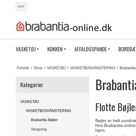
DKK
VASKETØJ
KØKKEN
AFFALDSSPANDE
BORDDÆ
Forside
/
Shop
/
VASKETØJ
/
VASKETØJSHÅNDTERING
/
Brabantia
Brabanti
Kategorier
VASKETØJ
Flotte Bøjle
VASKETØJSHÅNDTERING
Brabantia Bøjler
Bøjler er helt uundvær
Hos Brabantia-online.d
Strygning
hjem.