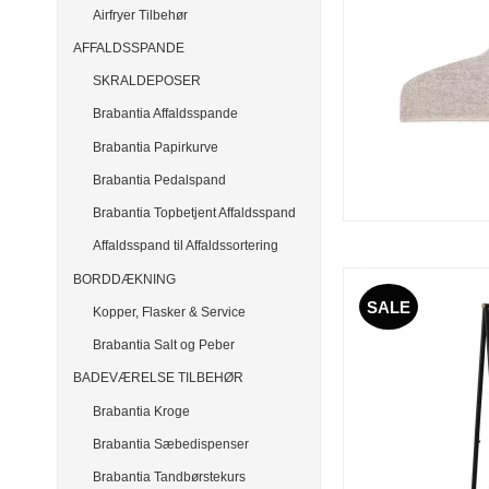
Airfryer Tilbehør
AFFALDSSPANDE
SKRALDEPOSER
Brabantia Affaldsspande
Brabantia Papirkurve
Brabantia Pedalspand
Brabantia Topbetjent Affaldsspand
Affaldsspand til Affaldssortering
BORDDÆKNING
SALE
Kopper, Flasker & Service
Brabantia Salt og Peber
BADEVÆRELSE TILBEHØR
Brabantia Kroge
Brabantia Sæbedispenser
Brabantia Tandbørstekurs