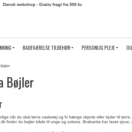
Dansk webshop - Gratis fragt fra 500 kr.
KNING
BADEVÆRELSE TILBEHØR
PERSONLIG PLEJE
OU
 Bøjler
a Bøjler
r
lige når du skal tørre vasketøj og fx hænge skjorte eller kjoler til tørre.
k finder du bøjler både til unge og voksne. Brabantia har lavet sjove, des