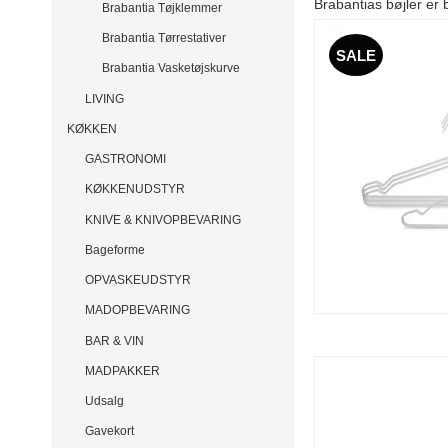
Brabantias bøjler er
Brabantia Tøjklemmer
Brabantia Tørrestativer
SALE
Brabantia Vasketøjskurve
LIVING
KØKKEN
GASTRONOMI
KØKKENUDSTYR
KNIVE & KNIVOPBEVARING
Bageforme
OPVASKEUDSTYR
MADOPBEVARING
BAR & VIN
MADPAKKER
Udsalg
Gavekort