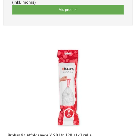
(inkl. moms)
Vis produkt
Brabantia Affaldspose Y 20 ltr. [20 stk.] rulle