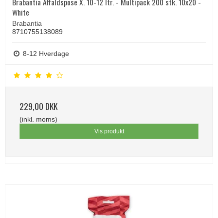
Brabantia Affaldspose X. 10-12 ltr. - Multipack 200 stk. 10x20 -
White
Brabantia
8710755138089
8-12 Hverdage
229,00 DKK
(inkl. moms)
Vis produkt