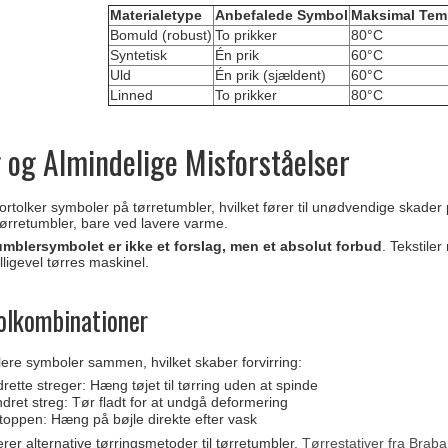
Materialetype
Anbefalede Symbol
Maksimal Tem
Bomuld (robust)
To prikker
80°C
Syntetisk
Én prik
60°C
Uld
Én prik (sjældent)
60°C
Linned
To prikker
80°C
g og Almindelige Misforståelser
tolker symboler på tørretumbler, hvilket fører til unødvendige skader p
i tørretumbler, bare ved lavere varme.
umblersymbolet er ikke et forslag, men et absolut forbud
. Tekstile
lligevel tørres maskinel.
olkombinationer
 flere symboler sammen, hvilket skaber forvirring:
drette streger: Hæng tøjet til tørring uden at spinde
dret streg: Tør fladt for at undgå deformering
toppen: Hæng på bøjle direkte efter vask
rer alternative tørringsmetoder til tørretumbler.
Tørrestativer fra Braba