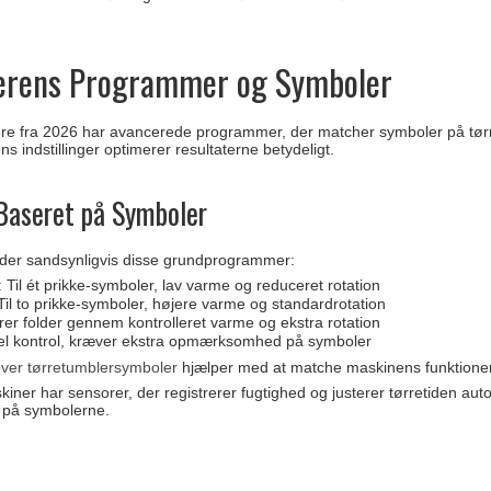
erens Programmer og Symboler
re fra 2026 har avancerede programmer, der matcher symboler på tør
 indstillinger optimerer resultaterne betydeligt.
Baseret på Symboler
byder sandsynligvis disse grundprogrammer:
: Til ét prikke-symboler, lav varme og reduceret rotation
 Til to prikke-symboler, højere varme og standardrotation
er folder gennem kontrolleret varme og ekstra rotation
el kontrol, kræver ekstra opmærksomhed på symboler
 over tørretumblersymboler
hjælper med at matche maskinens funktioner
er har sensorer, der registrerer fugtighed og justerer tørretiden autom
 på symbolerne.