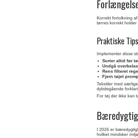
Forlængelse
Korrekt fortolkning 
tørres korrekt holde
Praktiske Tips
Implementer disse str
Sorter altid før t
Undgå overbelas
Rens filteret re
Fjern tøjet prom
Tekstiler med særlig
dybdegående forklari
For tøj der ikke kan 
Bæredygtigh
I 2026 er bæredygtigh
hvilket mindsker milj