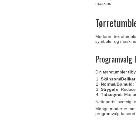
maskine.
Tørretumbl
Moderne tørretumble
symboler og maskinens
Programvalg 
Din tørretumbler til
Skånsom/Delikat
Normal/Bomuld
:
Strygefri
: Reducer
Tidsstyret
: Manu
Nettoparts' oversigt
Mange moderne maskin
programvalg baseret