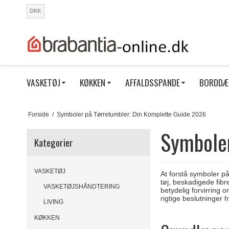
DKK
VASKETØJ
KØKKEN
AFFALDSSPANDE
BORDDÆ
Forside
/
Symboler på Tørretumbler: Din Komplette Guide 2026
Symboler
Kategorier
VASKETØJ
At forstå symboler på
tøj, beskadigede fibr
VASKETØJSHÅNDTERING
betydelig forvirring 
rigtige beslutninger h
LIVING
KØKKEN