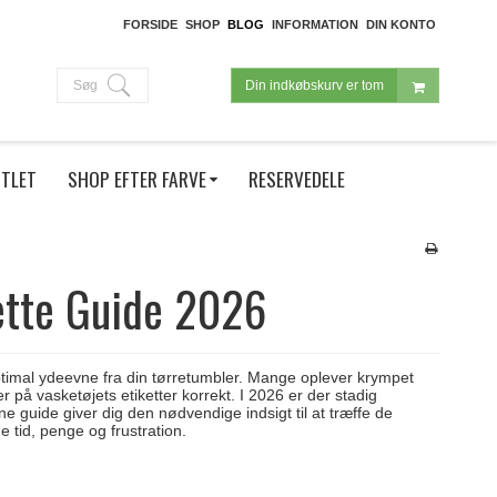
FORSIDE
SHOP
BLOG
INFORMATION
DIN KONTO
Søg
Din indkøbskurv er tom
TLET
SHOP EFTER FARVE
RESERVEDELE
ette Guide 2026
 optimal ydeevne fra din tørretumbler. Mange oplever krympet
r på vasketøjets etiketter korrekt. I 2026 er der stadig
e guide giver dig den nødvendige indsigt til at træffe de
e tid, penge og frustration.