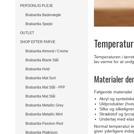
PERSONLIG PLEJE
Brabantia Badevægte
Brabantia Spejle
OUTLET
Temperaturi
SHOP EFTER FARVE
Brabantia Almond / Creme
Temperaturen i tørre
Brabantia Blank Stål
lav varme for at und
Brabantia Hvid
Materialer de
Brabantia Mat Sort
Brabantia Mat Stål - FFP
Følgende materialer b
Brabantia Mat Stål
Akryl og syntetisk
Uldprodukter (hvis
Brabantia Metallic Grey
Silke og silkelign
Strækstof og lycr
Brabantia Metallic Mint
Undertøj med elas
Brabantia Passion Red
Normal temperatur eg
giver yderligere indsi
Brabantia Platinium