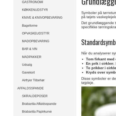
Grundlægge
GASTRONOMI
KØKKENUDSTYR
Symboler på tørretum
på tøjets vaskeplejel
KNIVE & KNIVOPBEVARING
Det grundlæggende tø
Bageforme
specifikke tørringskr
OPVASKEUDSTYR
Standardsymb
MADOPBEVARING
BAR & VIN
Når du analyserer sy
MADPAKKER
Tom firkant med 
En prik i cirklen
:
Udsalg
To prikker i cirkl
Kryds over symb
Gavekort
Disse symboler er desi
Airfryer Tilbehør
tøjpleje.
AFFALDSSPANDE
SKRALDEPOSER
Brabantia Affaldsspande
Brabantia Papirkurve