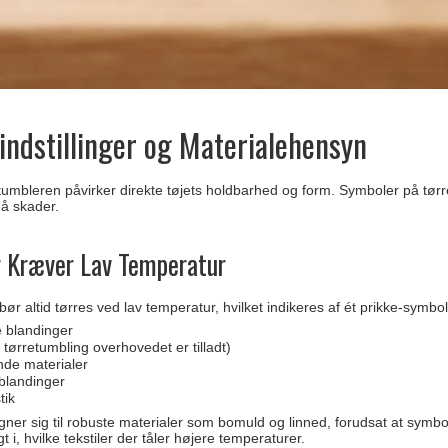
ndstillinger og Materialehensyn
tumbleren påvirker direkte tøjets holdbarhed og form. Symboler på tørre
gå skader.
r Kræver Lav Temperatur
ør altid tørres ved lav temperatur, hvilket indikeres af ét prikke-symbol
e blandinger
 tørretumbling overhovedet er tilladt)
ende materialer
ablandinger
tik
ner sig til robuste materialer som bomuld og linned, forudsat at symbo
gt i, hvilke tekstiler der tåler højere temperaturer.