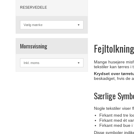
RESERVEDELE
Fejltolknin
Momsvisning
Mange husejere misfor
tekstiler kan tørres 
Krydset over tørret
beskadiget, hvis de a
Særlige Symb
Nogle tekstiler viser
Firkant med tre lo
Firkant med ét van
Firkant med bue i 
Disse symboler indike