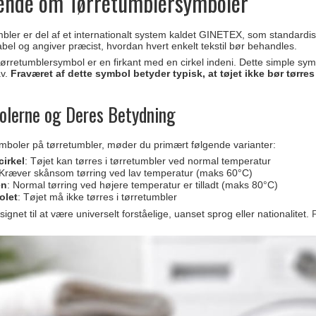
nde om Tørretumblersymboler
bler er del af et internationalt system kaldet GINETEX, som standardi
abel og angiver præcist, hvordan hvert enkelt tekstil bør behandles.
rretumblersymbol er en firkant med en cirkel indeni. Dette simple symb
av.
Fraværet af dette symbol betyder typisk, at tøjet ikke bør tørres
olerne og Deres Betydning
mboler på tørretumbler, møder du primært følgende varianter:
cirkel
: Tøjet kan tørres i tørretumbler ved normal temperatur
 Kræver skånsom tørring ved lav temperatur (maks 60°C)
en
: Normal tørring ved højere temperatur er tilladt (maks 80°C)
olet
: Tøjet må ikke tørres i tørretumbler
gnet til at være universelt forståelige, uanset sprog eller nationalitet.