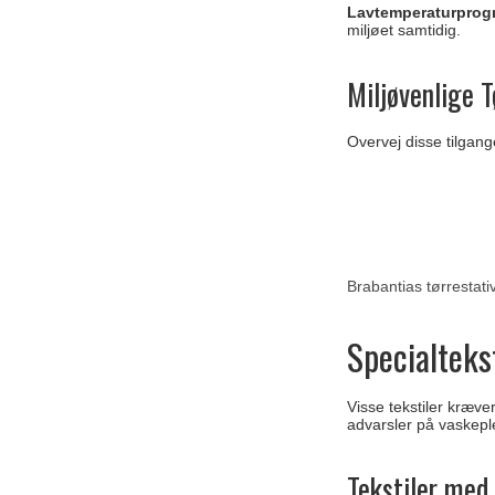
Lavtemperaturprog
miljøet samtidig.
Miljøvenlige T
Overvej disse tilgan
Brabantias tørrestati
Specialteks
Visse tekstiler kræv
advarsler på vaskepl
Tekstiler med