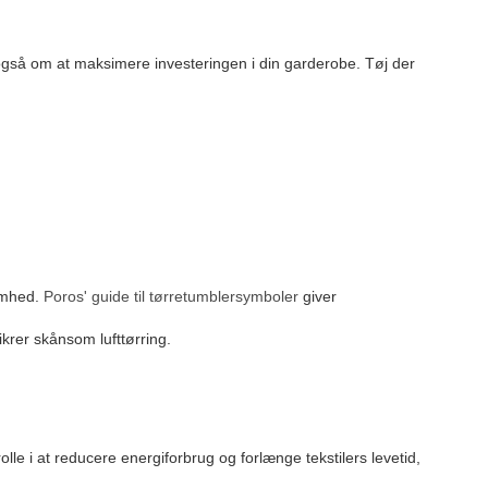
også om at maksimere investeringen i din garderobe. Tøj der
somhed.
Poros' guide til tørretumblersymboler
giver
sikrer skånsom lufttørring.
le i at reducere energiforbrug og forlænge tekstilers levetid,