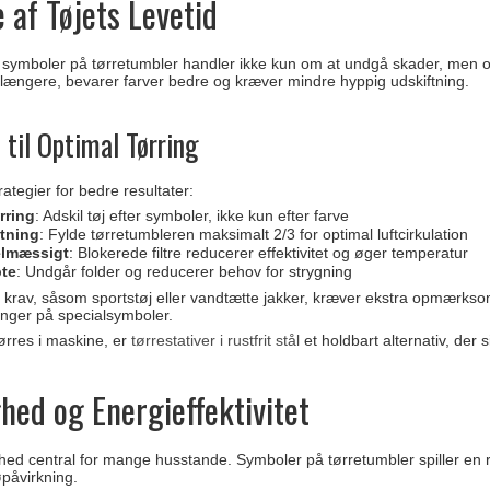
 af Tøjets Levetid
af symboler på tørretumbler handler ikke kun om at undgå skader, men 
r længere, bevarer farver bedre og kræver mindre hyppig udskiftning.
 til Optimal Tørring
ategier for bedre resultater:
ørring
: Adskil tøj efter symboler, ikke kun efter farve
tning
: Fylde tørretumbleren maksimalt 2/3 for optimal luftcirkulation
gelmæssigt
: Blokerede filtre reducerer effektivitet og øger temperatur
pte
: Undgår folder og reducerer behov for strygning
e krav, såsom sportstøj eller vandtætte jakker, kræver ekstra opmærk
nger på specialsymboler.
tørres i maskine, er
tørrestativer i rustfrit stål
et holdbart alternativ, der 
ed og Energieffektivitet
ed central for mange husstande. Symboler på tørretumbler spiller en rol
øpåvirkning.