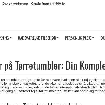
Dansk webshop - Gratis fragt fra 500 kr.
KNING
BADEVÆRELSE TILBEHØR
PERSONLIG PLEJE
OU
 på Tørretumbler: Din Kompl
 tørretumbler er afgørende for at bevare kvaliteten af dit tøj og sikre
e eller misfarvet vasketøj, fordi de ikke har afkodet de små piktogramme
omkring disse symboler, selvom de følger internationale standarder. Denn
ver gang du sorterer tøj til tørretumbleren, hvilket kan spare dig for båd