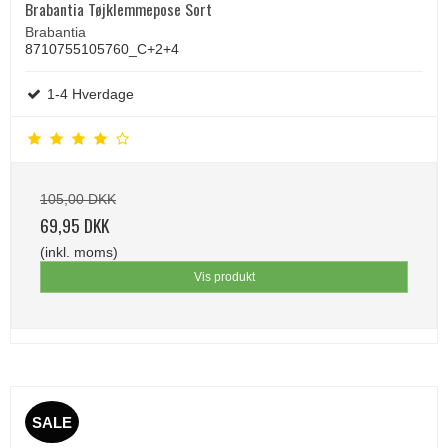
Brabantia Tøjklemmepose Sort
Brabantia
8710755105760_C+2+4
1-4 Hverdage
105,00 DKK
69,95 DKK
(inkl. moms)
Vis produkt
SALE