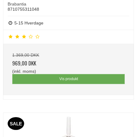
Brabantia
8710755311048
5-15 Hverdage
1.369,00 DKK
969,00 DKK
(inkl. moms)
Vis produkt
SALE