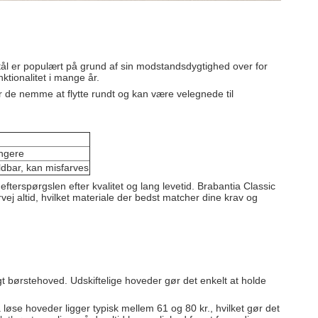
t stål er populært på grund af sin modstandsdygtighed over for
ktionalitet i mange år.
er de nemme at flytte rundt og kan være velegnede til
ungere
dbar, kan misfarves
 efterspørgslen efter kvalitet og lang levetid. Brabantia Classic
rvej altid, hvilket materiale der bedst matcher dine krav og
igt børstehoved. Udskiftelige hoveder gør det enkelt at holde
øse hoveder ligger typisk mellem 61 og 80 kr., hvilket gør det