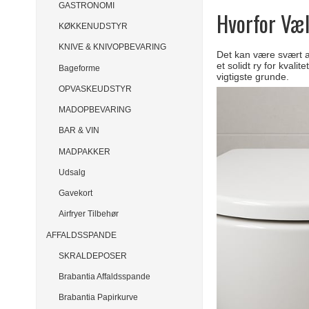
GASTRONOMI
Hvorfor Væl
KØKKENUDSTYR
KNIVE & KNIVOPBEVARING
Det kan være svært a
et solidt ry for kvali
Bageforme
vigtigste grunde.
OPVASKEUDSTYR
MADOPBEVARING
BAR & VIN
MADPAKKER
Udsalg
Gavekort
Airfryer Tilbehør
AFFALDSSPANDE
SKRALDEPOSER
Brabantia Affaldsspande
Brabantia Papirkurve