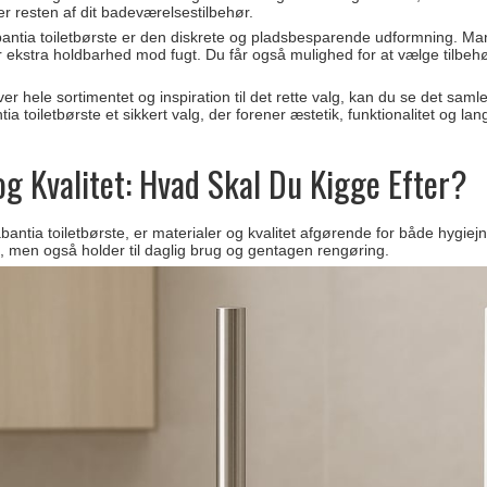
r resten af dit badeværelsestilbehør.
bantia toiletbørste er den diskrete og pladsbesparende udformning. Mange
r ekstra holdbarhed mod fugt. Du får også mulighed for at vælge tilbehø
er hele sortimentet og inspiration til det rette valg, kan du se det sam
ia toiletbørste et sikkert valg, der forener æstetik, funktionalitet og la
og Kvalitet: Hvad Skal Du Kigge Efter?
antia toiletbørste, er materialer og kvalitet afgørende for både hygiejne
d, men også holder til daglig brug og gentagen rengøring.