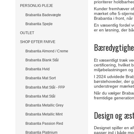
prioriterer holdbarh
PERSONLIG PLEJE
Kunder fremhæver oft
mærket ofte 5-stjer
Brabantia Badevægte
Brabantia i front, nå
Brabantia Spejle
En væsentlig fordel v
er en løsning, der b
OUTLET
SHOP EFTER FARVE
Bæredygtighe
Brabantia Almond / Creme
Et væsentligt træk v
Brabantia Blank Stål
certificering, hvilke
Brabantia Hvid
miljøbelastningen og s
I 2024 udvidede Brab
Brabantia Mat Sort
børstehoveder, der g
understreger mærkets
Brabantia Mat Stål - FFP
Når du vælger Brabant
Brabantia Mat Stål
fremtidige generation
Brabantia Metallic Grey
Design og æst
Brabantia Metallic Mint
Brabantia Passion Red
Designet spiller en af
passer ind i både mod
Brabantia Platinium