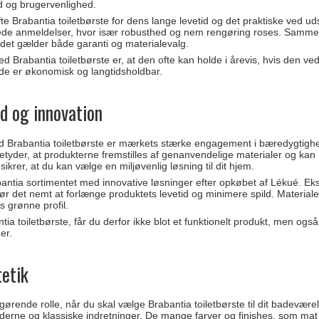
ed og brugervenlighed.
e Brabantia toiletbørste for dens lange levetid og det praktiske ved 
nede anmeldelser, hvor især robusthed og nem rengøring roses. Sam
r det gælder både garanti og materialevalg.
ed Brabantia toiletbørste er, at den ofte kan holde i årevis, hvis den v
åde er økonomisk og langtidsholdbar.
d og innovation
ed Brabantia toiletbørste er mærkets stærke engagement i bæredygtighe
t betyder, at produkterne fremstilles af genanvendelige materialer og kan
ikrer, at du kan vælge en miljøvenlig løsning til dit hjem.
antia sortimentet med innovative løsninger efter opkøbet af Lékué. Eks
ør det nemt at forlænge produktets levetid og minimere spild. Material
 grønne profil.
ia toiletbørste, får du derfor ikke blot et funktionelt produkt, men også 
er.
etik
gørende rolle, når du skal vælge Brabantia toiletbørste til dit badeværelse
erne og klassiske indretninger. De mange farver og finishes, som mat el