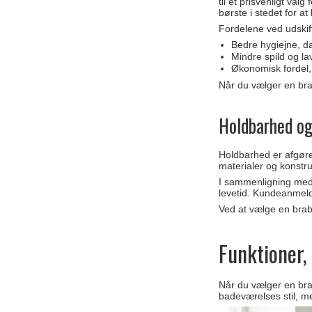
til et prisvenligt val
børste i stedet for at
Fordelene ved udskif
Bedre hygiejne, da
Mindre spild og la
Økonomisk fordel,
Når du vælger en bra
Holdbarhed og
Holdbarhed er afgørend
materialer og konstru
I sammenligning med 
levetid. Kundeanmeld
Ved at vælge en braba
Funktioner,
Når du vælger en brab
badeværelses stil, m