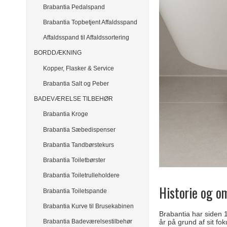
Brabantia Pedalspand
Brabantia Topbetjent Affaldsspand
Affaldsspand til Affaldssortering
BORDDÆKNING
Kopper, Flasker & Service
Brabantia Salt og Peber
BADEVÆRELSE TILBEHØR
Brabantia Kroge
Brabantia Sæbedispenser
Brabantia Tandbørstekurs
Brabantia Toiletbørster
Brabantia Toiletrulleholdere
Historie og 
Brabantia Toiletspande
Brabantia Kurve til Brusekabinen
Brabantia har siden 
Brabantia Badeværelsestilbehør
år på grund af sit fok