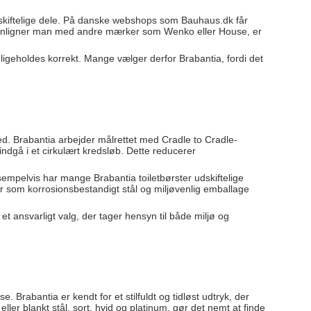
udskiftelige dele. På danske webshops som Bauhaus.dk får
menligner man med andre mærker som Wenko eller House, er
edligeholdes korrekt. Mange vælger derfor Brabantia, fordi det
d. Brabantia arbejder målrettet med Cradle to Cradle-
 indgå i et cirkulært kredsløb. Dette reducerer
empelvis har mange Brabantia toiletbørster udskiftelige
er som korrosionsbestandigt stål og miljøvenlig emballage
et ansvarligt valg, der tager hensyn til både miljø og
. Brabantia er kendt for et stilfuldt og tidløst udtryk, der
ler blankt stål, sort, hvid og platinum, gør det nemt at finde