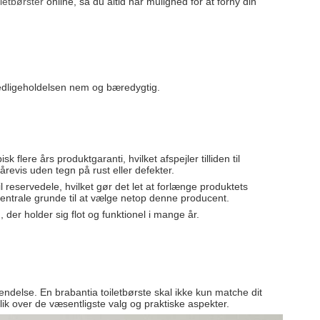
iletbørster
online, så du altid har mulighed for at forny din
 vedligeholdelsen nem og bæredygtig.
 flere års produktgaranti, hvilket afspejler tilliden til
revis uden tegn på rust eller defekter.
reservedele, hvilket gør det let at forlænge produktets
entrale grunde til at vælge netop denne producent.
der holder sig flot og funktionel i mange år.
endelse. En brabantia toiletbørste skal ikke kun matche dit
ik over de væsentligste valg og praktiske aspekter.