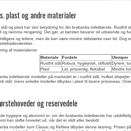
vs. plast og andre materialer
t stål og plast har stor betydning for din brabantia toiletbørste. Rustfri
id og nemme rengøring. Det gør, at børsten bevarer sit udseende og fun
 billigere og lettere, men de kan være mindre slidstærke over tid. Dog 
gæstebadeværelser.
ing af materialerne:
Materiale
Fordele
Ulemper
Rustfrit stål
Robust, hygiejnisk, stilfuldt
Dyrere, t
Plast
Let, prisvenlig, fleksibel
Mindre hol
tia toiletbørste modeller på markedet er i rustfrit stål, hvilket afspejler
nk stål, mens enkelte modeller tilbydes i plast til lavere prisniveau. Ove
børstehoveder og reservedele
både hygiejne og økonomi er, om din brabantia toiletbørste har udskiftel
mt kan skifte hovedet ud, når det er slidt eller beskidt.
ntia modeller som Classic og ReNew tilbyder denne løsning. Prisen på l