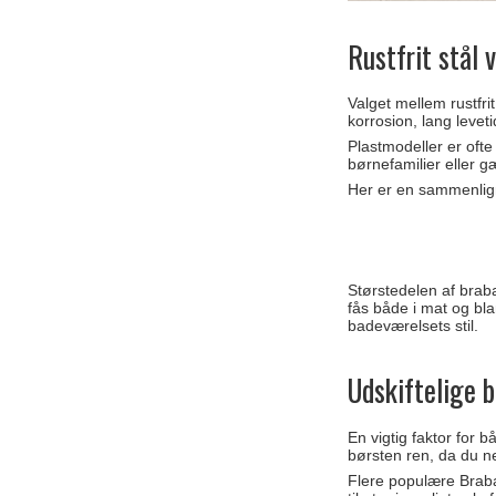
Rustfrit stål 
Valget mellem rustfri
korrosion, lang levet
Plastmodeller er ofte
børnefamilier eller 
Her er en sammenlign
Størstedelen af braban
fås både i mat og bla
badeværelsets stil.
Udskiftelige 
En vigtig faktor for 
børsten ren, da du ne
Flere populære Braba