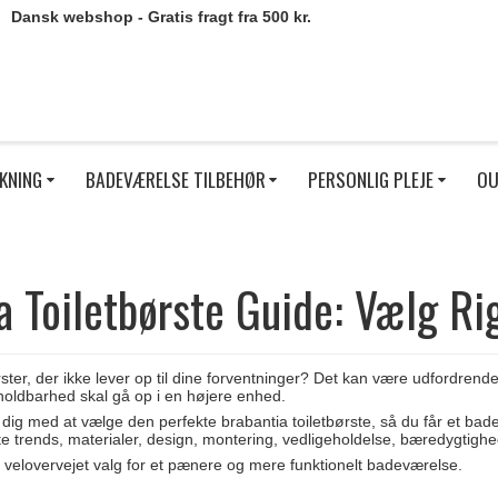
Dansk webshop - Gratis fragt fra 500 kr.
KNING
BADEVÆRELSE TILBEHØR
PERSONLIG PLEJE
OU
a Toiletbørste Guide: Vælg Ri
ørster, der ikke lever op til dine forventninger? Det kan være udfordrende
 holdbarhed skal gå op i en højere enhed.
dig med at vælge den perfekte brabantia toiletbørste, så du får et bad
te trends, materialer, design, montering, vedligeholdelse, bæredygtighe
t velovervejet valg for et pænere og mere funktionelt badeværelse.