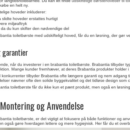
g for langtidsholdbarhed. Du kan let finde
udskiftelige børstehoveder til to
 købe en helt ny.
telige hoveder inkluderer:
 slidte hoveder erstattes hurtigt
vere miljøaftryk
 da du kun skifter den nødvendige del
bantia toiletbørste med udskifteligt hoved, får du en løsning, der gør
 garantier
e, når du investerer i en brabantia toiletbørste. Brabantia tilbyder typisk
ktion. Mange kunder fremhæver, at deres Brabantia produkter holder i å
konkurrenter tilbyder Brabantia ofte længere garanti og nem adgang til 
elser nævner ofte den solide byggekvalitet og det tidløse design som c
ntia toiletbørste får du ikke kun et pænt produkt, men også en løsning, 
 Montering og Anvendelse
antia toiletbørste, er det vigtigt at fokusere på både funktioner og anv
en også gøre hverdagen lettere og mere hygiejnisk. Her får du et overbl