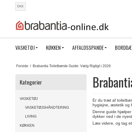
DKK
VASKETØJ
KØKKEN
AFFALDSSPANDE
BORDDÆ
Forside
/
Brabantia Toiletbørste Guide: Vælg Rigtigt i 2026
Brabanti
Kategorier
VASKETØJ
Er du træt af toiletb
hygiejne, æstetik og
VASKETØJSHÅNDTERING
Denne guide hjælper 
dykker ned i de nyes
LIVING
Læs videre, og tag e
KØKKEN