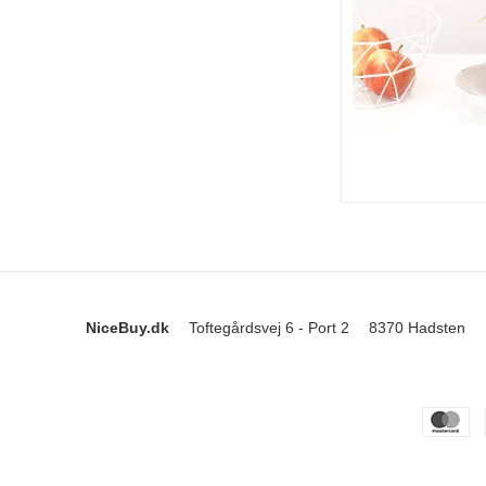
NiceBuy.dk
Toftegårdsvej 6 - Port 2
8370 Hadsten