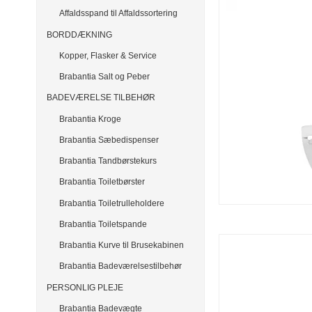
Affaldsspand til Affaldssortering
BORDDÆKNING
Kopper, Flasker & Service
Brabantia Salt og Peber
BADEVÆRELSE TILBEHØR
Brabantia Kroge
Brabantia Sæbedispenser
Brabantia Tandbørstekurs
Brabantia Toiletbørster
Brabantia Toiletrulleholdere
Brabantia Toiletspande
Brabantia Kurve til Brusekabinen
Brabantia Badeværelsestilbehør
PERSONLIG PLEJE
Brabantia Badevægte