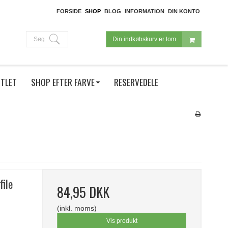
FORSIDE
SHOP
BLOG
INFORMATION
DIN KONTO
Søg
Din indkøbskurv er tom
TLET
SHOP EFTER FARVE
RESERVEDELE
file
84,95 DKK
(inkl. moms)
Vis produkt