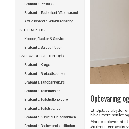
Brabantia Pedalspand
Brabantia Topbetjent Affaldsspand
Affaldsspand til Affaldssortering
BORDDÆKNING
Kopper, Flasker & Service
Brabantia Salt og Peber
BADEVÆRELSE TILBEHØR
Brabantia Kroge
Brabantia Sæbedispenser
Brabantia Tandbørstekurs
Brabantia Toiletbørster
Opbevaring og
Brabantia Toiletrulleholdere
Brabantia Toiletspande
Et tøjstativ tilbyde
bliver mere synligt og
Brabantia Kurve til Brusekabinen
Mange oplever, at et 
Brabantia Badeværelsestilbehør
ønsker mere synlig op