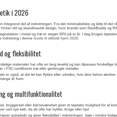
etik i 2026
en integreret del af indretningen. Fra det minimalistiske og lette til det
 Yorker-stil og skandinavisk design, hvor brands som RackBuddy og 
ignstativer i metal og træ er steget 30% på to år. I dag bruges tøjstat
ne indretning i denne
Guide til stilfuldt hjem 2026
.
 og fleksibilitet
endelige materialer har ofte en lang levetid og kan tilpasses forskellig
er i FSC-certificeret træ eller genbrugte metaller.
ativ er også, at det let kan flyttes eller udvides, hvis dine behov ændr
 mange år frem.
ng og multifunktionalitet
et, bryggerset eller børneværelset giver et tøjstativ mulighed for at 
iver ved nye køb, da de ofte har hylder, kroge eller hjul.
rigiver gulvplads og giver fleksibilitet i indretningen. Især i mindre bo