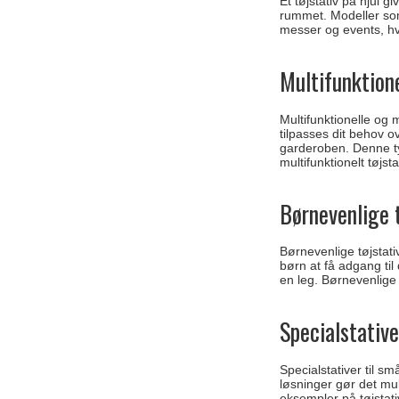
Et tøjstativ på hjul 
rummet. Modeller som
messer og events, hvo
Multifunktion
Multifunktionelle og 
tilpasses dit behov o
garderoben. Denne typ
multifunktionelt tøjs
Børnevenlige 
Børnevenlige tøjstati
børn at få adgang til 
en leg. Børnevenlige 
Specialstative
Specialstativer til s
løsninger gør det mul
eksempler på tøjstativ