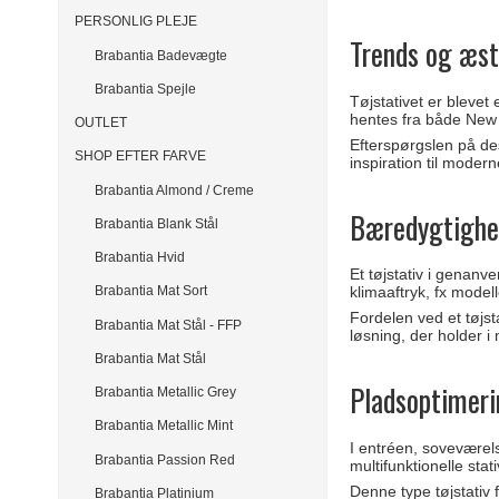
PERSONLIG PLEJE
Trends og æst
Brabantia Badevægte
Brabantia Spejle
Tøjstativet er blevet 
hentes fra både New
OUTLET
Efterspørgslen på des
SHOP EFTER FARVE
inspiration til moder
Brabantia Almond / Creme
Bæredygtighed
Brabantia Blank Stål
Brabantia Hvid
Et tøjstativ i genanv
klimaaftryk, fx modell
Brabantia Mat Sort
Fordelen ved et tøjst
Brabantia Mat Stål - FFP
løsning, der holder i
Brabantia Mat Stål
Pladsoptimeri
Brabantia Metallic Grey
Brabantia Metallic Mint
I entréen, soveværels
Brabantia Passion Red
multifunktionelle stat
Denne type tøjstativ f
Brabantia Platinium