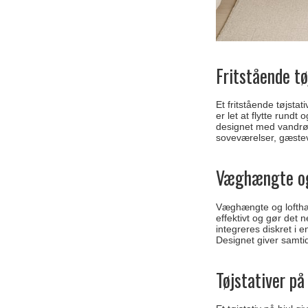
Fritstående tø
Et fritstående tøjsta
er let at flytte rund
designet med vandrør
soveværelser, gæstevæ
Væghængte og
Væghængte og lofthæng
effektivt og gør det
integreres diskret i 
Designet giver samtid
Tøjstativer på 