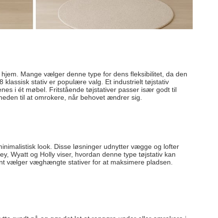
le hjem. Mange vælger denne type for dens fleksibilitet, da den
ssisk stativ er populære valg. Et industrielt tøjstativ
 i ét møbel. Fritstående tøjstativer passer især godt til
iheden til at omrokere, når behovet ændrer sig.
minimalistisk look. Disse løsninger udnytter vægge og lofter
, Wyatt og Holly viser, hvordan denne type tøjstativ kan
ocent vælger væghængte stativer for at maksimere pladsen.