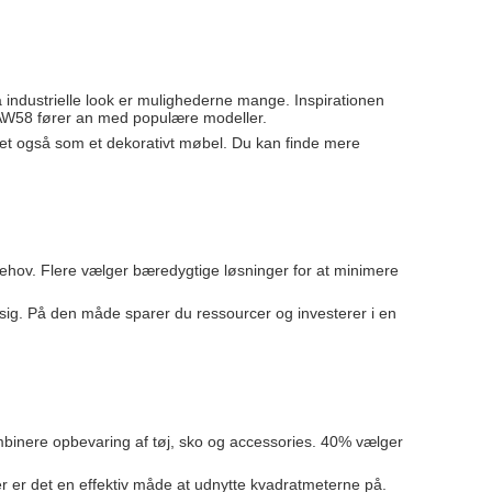
 rå industrielle look er mulighederne mange. Inspirationen
RAW58 fører an med populære modeller.
ivet også som et dekorativt møbel. Du kan finde mere
e behov. Flere vælger bæredygtige løsninger for at minimere
er sig. På den måde sparer du ressourcer og investerer i en
kombinere opbevaring af tøj, sko og accessories. 40% vælger
liger er det en effektiv måde at udnytte kvadratmeterne på.