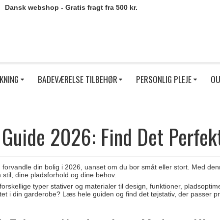
Dansk webshop - Gratis fragt fra 500 kr.
KNING
BADEVÆRELSE TILBEHØR
PERSONLIG PLEJE
OU
v Guide 2026: Find Det Perfekt
an forvandle din bolig i 2026, uanset om du bor småt eller stort. Med denn
stil, dine pladsforhold og dine behov.
orskellige typer stativer og materialer til design, funktioner, pladsoptime
tet i din garderobe? Læs hele guiden og find det tøjstativ, der passer præ