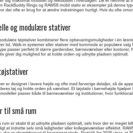
giver dig maksimal mobilitet og fleksibilitet i hverdagen. De er nemme at 
 RackBuddy Ringo og RAW58 mobil stativ er eksempler på denne type. Et 
r der ofte er brug for at ændre indretningen hurtigt. Hvis du ofte omorga
elle og modulære stativer
modulære tøjstativer kombinerer flere opbevaringsmuligheder i én løsning.
ver tid. Walk-in systemer eller stativer med kommode er populære valg 
e passer perfekt til større garderober, børneværelser eller kontorer, hvo
tativ giver dig mulighed for at holde orden og udnytte pladsen optimalt.
tøjstativer
ver er designet i lavere højde og ofte med farverige detaljer, så de appe
deres tøj og holde orden på værelset. Et tøjstativ i børnehøjde hjælper bø
modeller passer både til børneværelser og institutioner, hvor funktiona
r til små rum
må rum er skabt til at udnytte pladsen optimalt, selv hvor der er meget li
igt at indrette selv små lejligheder eller kollegieværelser effektivt. RA
, der er skræddersyet til begrænset plads. Statistik for 2025 viser, at 2