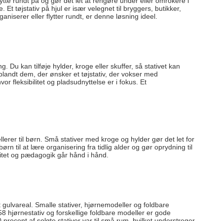
flytte rundt på og gør det let at rengøre under eller omrokere i
tøjstativ på hjul er især velegnet til bryggers, butikker,
niserer eller flytter rundt, er denne løsning ideel.
 Du kan tilføje hylder, kroge eller skuffer, så stativet kan
blandt dem, der ønsker et tøjstativ, der vokser med
r fleksibilitet og pladsudnyttelse er i fokus. Et
llerer til børn. Små stativer med kroge og hylder gør det let for
rn til at lære organisering fra tidlig alder og gør oprydning til
litet og pædagogik går hånd i hånd.
dt gulvareal. Smalle stativer, hjørnemodeller og foldbare
W58 hjørnestativ og forskellige foldbare modeller er gode
0 procent af solgte stativer var til små rum, hvilket understreger