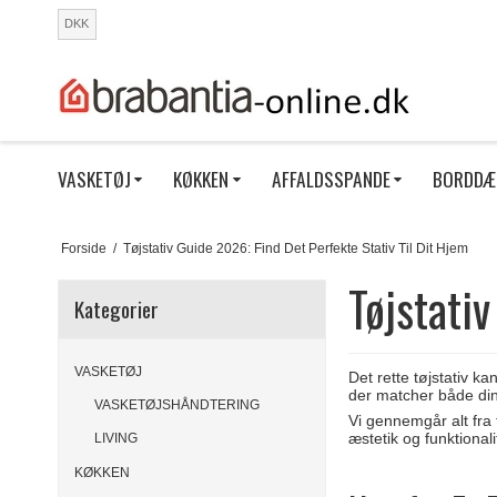
DKK
VASKETØJ
KØKKEN
AFFALDSSPANDE
BORDDÆ
Forside
/
Tøjstativ Guide 2026: Find Det Perfekte Stativ Til Dit Hjem
Tøjstati
Kategorier
VASKETØJ
Det rette tøjstativ k
der matcher både din 
VASKETØJSHÅNDTERING
Vi gennemgår alt fra f
æstetik og funktionali
LIVING
KØKKEN