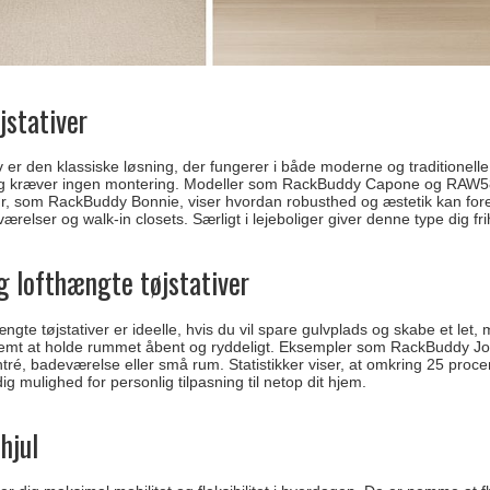
jstativer
tiv er den klassiske løsning, der fungerer i både moderne og traditionel
t og kræver ingen montering. Modeller som RackBuddy Capone og RAW58 kla
, som RackBuddy Bonnie, viser hvordan robusthed og æstetik kan forenes
relser og walk-in closets. Særligt i lejeboliger giver denne type dig fr
 lofthængte tøjstativer
te tøjstativer er ideelle, hvis du vil spare gulvplads og skabe et let, 
 nemt at holde rummet åbent og ryddeligt. Eksempler som RackBuddy Joey
entré, badeværelse eller små rum. Statistikker viser, at omkring 25 pr
ig mulighed for personlig tilpasning til netop dit hjem.
hjul