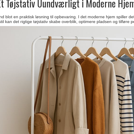
Et Tøjstativ Uundværligt i Moderne Hje
end blot en praktisk løsning til opbevaring. I det moderne hjem spiller d
il kan det rigtige tøjstativ skabe overblik, optimere pladsen og tilføre p