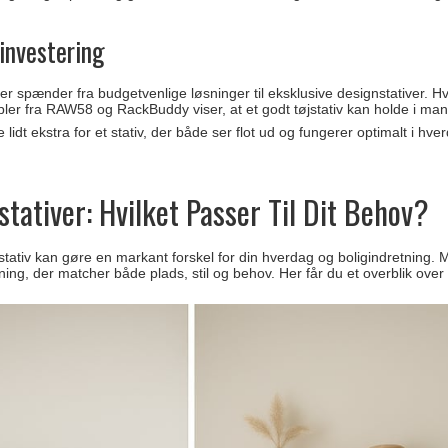
 investering
ver spænder fra budgetvenlige løsninger til eksklusive designstativer. H
pler fra RAW58 og RackBuddy viser, at et godt tøjstativ kan holde i man
e lidt ekstra for et stativ, der både ser flot ud og fungerer optimalt i h
stativer: Hvilket Passer Til Dit Behov?
øjstativ kan gøre en markant forskel for din hverdag og boligindretning
sning, der matcher både plads, stil og behov. Her får du et overblik ov