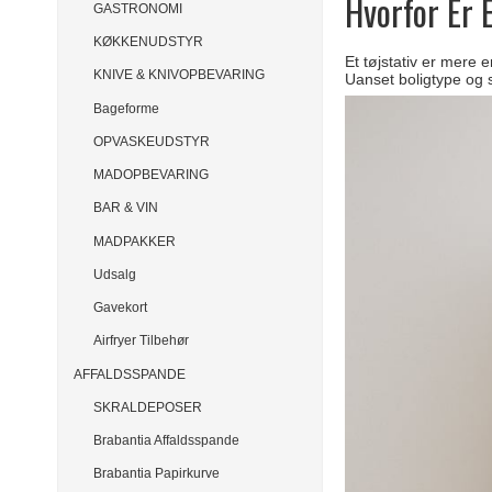
Hvorfor Er 
GASTRONOMI
KØKKENUDSTYR
Et tøjstativ er mere 
KNIVE & KNIVOPBEVARING
Uanset boligtype og st
Bageforme
OPVASKEUDSTYR
MADOPBEVARING
BAR & VIN
MADPAKKER
Udsalg
Gavekort
Airfryer Tilbehør
AFFALDSSPANDE
SKRALDEPOSER
Brabantia Affaldsspande
Brabantia Papirkurve