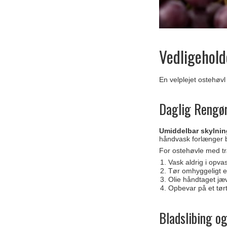
Vedligehold
En velplejet ostehøvl
Daglig Rengø
Umiddelbar skylni
håndvask forlænger bl
For ostehøvle med tr
Vask aldrig i opv
Tør omhyggeligt e
Olie håndtaget jæ
Opbevar på et tørt
Bladslibing o