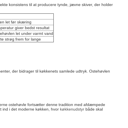
kte konsistens til at producere tynde, jævne skiver, der holder
en let før skæring
eratur giver bedst resultat
ehøvlen let under varmt vand
rte strøg frem for lange
enter, der bidrager til køkkenets samlede udtryk. Ostehøvlen
derne ostehøvle fortsætter denne tradition med afdæmpede
ekt ind i det moderne køkken, hvor
køkkenudstyr
både skal