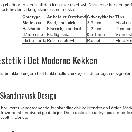
cheddar er ideelle til den klassiske ostehøvl. Disse oste har den perfe
r ostehøvlen virkelig skinner som redskab.
Ostetype
Anbefalet Ostehøvl
Skivetykkelse
Tips
Bløde oste
Bred, non-stick
2-3 mm
Afkøl ost
Halvhårde
Klassisk, standard
1-2 mm
Rum temp
Hårde oste
Kraftig, smal
0.5-1 mm
Varm ost
Ekstra hårde
Rulle-ostehøvl
Raspet
Flere ko
Æstetik i Det Moderne Køkken
kaber ikke længere blot funktionelle værktøjer – de er også designelem
 Skandinavisk Design
 har været kendetegnende for skandinavisk køkkendesign i årtier. Mo
 og fraværet af unødvendige detaljer. Dette æstetiske udtryk passer perf
suelt tiltalende.