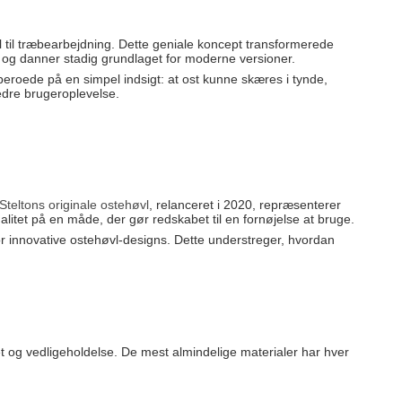
l til træbearbejdning. Dette geniale koncept transformerede
 og danner stadig grundlaget for moderne versioner.
beroede på en simpel indsigt: at ost kunne skæres i tynde,
edre brugeroplevelse.
Steltons originale ostehøvl
, relanceret i 2020, repræsenterer
litet på en måde, der gør redskabet til en fornøjelse at bruge.
r innovative ostehøvl-designs. Dette understreger, hvordan
t og vedligeholdelse. De mest almindelige materialer har hver