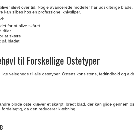
bliver sløvt over tid. Nogle avancerede modeller har
udskiftelige blade,
e kan slibes hos en professionel knivsliper.
ad:
et for at blive skåret
rifler
or at skære
 på bladet
ehøvl til Forskellige Ostetyper
r lige velegnede til alle ostetyper. Ostens konsistens, fedtindhold og ald
andre bløde oste kræver et skarpt, bredt blad, der kan glide gennem 
fordelagtig, da den reducerer klæbning.
te