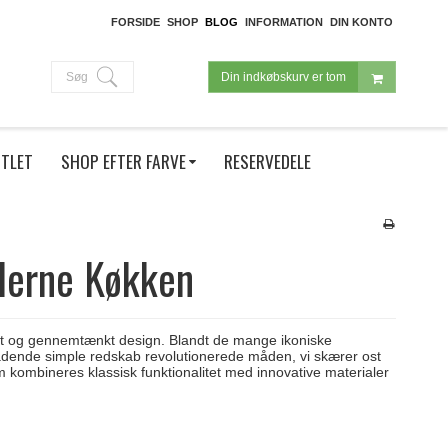
FORSIDE
SHOP
BLOG
INFORMATION
DIN KONTO
Søg
Din indkøbskurv er tom
TLET
SHOP EFTER FARVE
RESERVEDELE
oderne Køkken
et og gennemtænkt design. Blandt de mange ikoniske
eladende simple redskab revolutionerede måden, vi skærer ost
 kombineres klassisk funktionalitet med innovative materialer