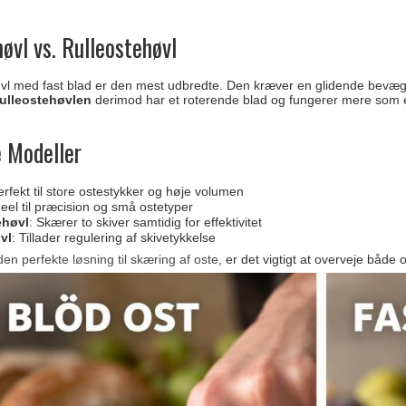
øvl vs. Rulleostehøvl
vl med fast blad er den mest udbredte. Den kræver en glidende bevæg
ulleostehøvlen
derimod har et roterende blad og fungerer mere som en
e Modeller
erfekt til store ostestykker og høje volumen
deel til præcision og små ostetyper
ehøvl
: Skærer to skiver samtidig for effektivitet
vl
: Tillader regulering af skivetykkelse
n perfekte løsning til skæring af oste
, er det vigtigt at overveje båd