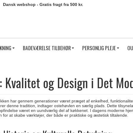
Dansk webshop - Gratis fragt fra 500 kr.
KNING
BADEVÆRELSE TILBEHØR
PERSONLIG PLEJE
OU
: Kvalitet og Design i Det M
kken har gennem generationer været præget af enkelhed, funktionalit
erer denne tradition, indtager ostehøvlen en særlig plads. Dette tilsyn
 opfindelse været en uundværlig del af køkkenet. I dagens moderne hjem
for at skabe værktøjer, der både er praktiske og æstetisk tiltalende.