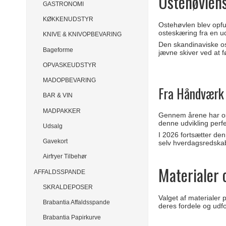
Ostehøvlens
GASTRONOMI
KØKKENUDSTYR
Ostehøvlen blev opfu
osteskæring fra en u
KNIVE & KNIVOPBEVARING
Den skandinaviske os
Bageforme
jævne skiver ved at 
OPVASKEUDSTYR
MADOPBEVARING
Fra Håndværk 
BAR & VIN
MADPAKKER
Gennem årene har oste
denne udvikling perfe
Udsalg
I 2026 fortsætter den
Gavekort
selv hverdagsredska
Airfryer Tilbehør
Materialer 
AFFALDSSPANDE
SKRALDEPOSER
Valget af materialer
Brabantia Affaldsspande
deres fordele og udfo
Brabantia Papirkurve