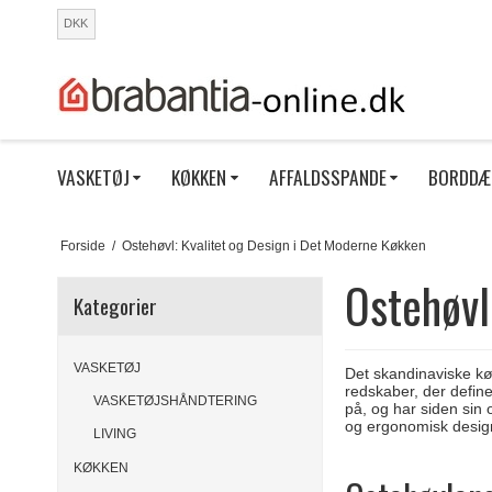
DKK
VASKETØJ
KØKKEN
AFFALDSSPANDE
BORDDÆ
Forside
/
Ostehøvl: Kvalitet og Design i Det Moderne Køkken
Ostehøvl
Kategorier
VASKETØJ
Det skandinaviske kø
redskaber, der defin
VASKETØJSHÅNDTERING
på, og har siden sin
og ergonomisk design 
LIVING
KØKKEN