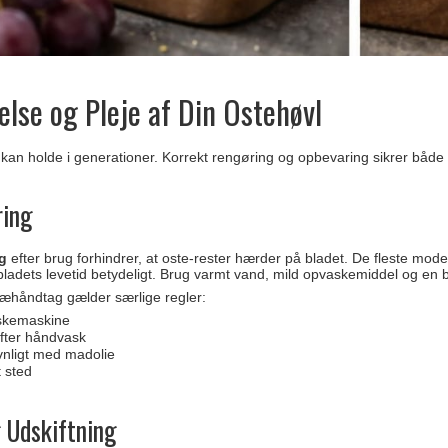
else og Pleje af Din Ostehøvl
 kan holde i generationer. Korrekt rengøring og opbevaring sikrer både h
ring
ng
efter brug forhindrer, at oste-rester hærder på bladet. De fleste mod
adets levetid betydeligt. Brug varmt vand, mild opvaskemiddel og en blø
æhåndtag gælder særlige regler:
askemaskine
fter håndvask
vnligt med madolie
 sted
g Udskiftning