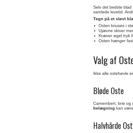
Selv det bedste blad 
samlede levetid. Andr
Tegn på et sløvt bl
Osten knuses i sted
Ujævne skiver med 
Kræver øget tryk f
Osten hænger fast
Valg af Ost
Ikke alle ostehøvle e
Bløde Oste
Camembert, brie og 
belægning
kan være 
Halvhårde Os