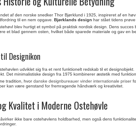
 Historie og Kulturelle Betydning
ndet af den norske snedker Thor Bjørklund i 1925, inspireret af en høv
dfordring til en nem opgave.
Bjørklands design
har stået tidens prøve
tehøvl blev hurtigt et symbol på praktisk nordisk design. Dens succes 
føre et blad gennem osten, hvilket både sparede materiale og gav en b
til Designikon
høvlen udviklet sig fra et rent funktionelt redskab til et designobjekt.
kt. Det minimalistiske design fra 1975 kombinerer æstetik med funktiona
ne tradition, hvor
danske designbureauer vinder internationale priser
fo
ber kan være genstand for fremragende håndværk og kreativitet.
og Kvalitet i Moderne Ostehøvle
 påvirker ikke bare ostehøvlens holdbarhed, men også dens funktionalite
rdringer.