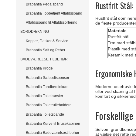
Rustfrit Stål:
Brabantia Pedalspand
Brabantia Topbetjent Affaldsspand
Rustfrit stål domine
Affaldsspand til Affaldssortering
de fleste producenter.
Materiale
BORDDÆKNING
Rustfrit stål
Kopper, Flasker & Service
Træ med stålb
Plastik med st
Brabantia Salt og Peber
Keramik med s
BADEVÆRELSE TILBEHØR
Brabantia Kroge
Ergonomiske 
Brabantia Sæbedispenser
Moderne ostehøvle fo
Brabantia Tandbørstekurs
eller ved skæring af
komfort og sikkerhed
Brabantia Toiletbørster
Brabantia Toiletrulleholdere
Forskellige
Brabantia Toiletspande
Brabantia Kurve til Brusekabinen
Selvom grundkonceptet
Brabantia Badeværelsestilbehør
at vælge det rette re