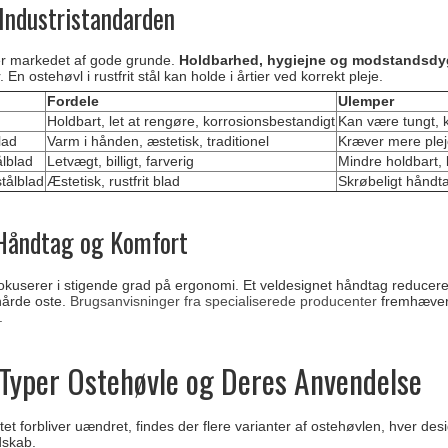
 Industristandarden
rer markedet af gode grunde.
Holdbarhed, hygiejne og modstandsdy
 En ostehøvl i rustfrit stål kan holde i årtier ved korrekt pleje.
Fordele
Ulemper
Holdbart, let at rengøre, korrosionsbestandigt
Kan være tungt, k
lad
Varm i hånden, æstetisk, traditionel
Kræver mere ple
ålblad
Letvægt, billigt, farverig
Mindre holdbart,
tålblad
Æstetisk, rustfrit blad
Skrøbeligt håndt
Håndtag og Komfort
kuserer i stigende grad på ergonomi. Et veldesignet håndtag reducerer
 hårde oste.
Brugsanvisninger fra specialiserede producenter
fremhæver 
.
 Typer Ostehøvle og Deres Anvendelse
 forbliver uændret, findes der flere varianter af ostehøvlen, hver design
dskab.