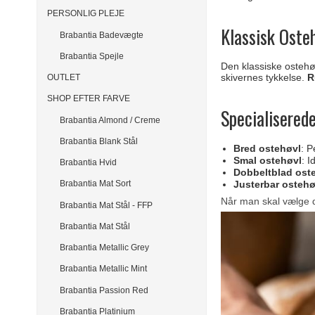
PERSONLIG PLEJE
Klassisk Osteh
Brabantia Badevægte
Brabantia Spejle
Den klassiske ostehø
skivernes tykkelse.
R
OUTLET
SHOP EFTER FARVE
Specialisered
Brabantia Almond / Creme
Brabantia Blank Stål
Bred ostehøvl
: P
Smal ostehøvl
: I
Brabantia Hvid
Dobbeltblad ost
Justerbar ostehø
Brabantia Mat Sort
Når man skal vælge de
Brabantia Mat Stål - FFP
Brabantia Mat Stål
Brabantia Metallic Grey
Brabantia Metallic Mint
Brabantia Passion Red
Brabantia Platinium