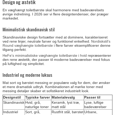
Design og æstetik
En væghængt toiletbørste skal harmonere med badeværelsets
øvrige indretning. I 2026 ser vi flere designtendenser, der præger
markedet.
Minimalistisk skandinavisk stil
Skandinaviske design fortsætter med at dominere, karakteriseret
ved rene linjer, neutrale farver og funktionel enkelhed.
Nordiskstil's
Round væghængte toiletbørste
i flere farver eksemplificerer denne
tilgang perfekt.
HeFe's minimalistiske væghængte toiletbørste i hvid
repræsenterer
den rene æstetik, der passer til moderne badeværelser med fokus
på luftighed og simplicitet.
Industriel og moderne luksus
Mat sort og børstet messing er populære valg for dem, der ønsker
et mere dramatisk udtryk. Kombinationen af mørke toner med
messing detaljer skaber et sofistikeret industrielt look.
Designstil
Typiske farver
Materialevalg
Passer til
Skandinavisk
Hvid, grå,
Keramik, lyst træ,
Lyse, luftige
naturlige toner
matt stål
badeværelser
Industriel
Sort, grå,
Rustfrit stål, børstet
Urbane,