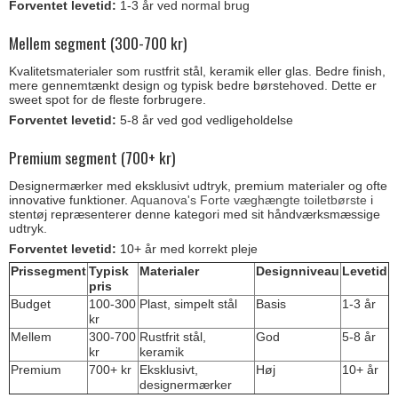
Forventet levetid:
1-3 år ved normal brug
Mellem segment (300-700 kr)
Kvalitetsmaterialer som rustfrit stål, keramik eller glas. Bedre finish,
mere gennemtænkt design og typisk bedre børstehoved. Dette er
sweet spot for de fleste forbrugere.
Forventet levetid:
5-8 år ved god vedligeholdelse
Premium segment (700+ kr)
Designermærker med eksklusivt udtryk, premium materialer og ofte
innovative funktioner.
Aquanova's Forte væghængte toiletbørste
i
stentøj repræsenterer denne kategori med sit håndværksmæssige
udtryk.
Forventet levetid:
10+ år med korrekt pleje
Prissegment
Typisk
Materialer
Designniveau
Levetid
pris
Budget
100-300
Plast, simpelt stål
Basis
1-3 år
kr
Mellem
300-700
Rustfrit stål,
God
5-8 år
kr
keramik
Premium
700+ kr
Eksklusivt,
Høj
10+ år
designermærker