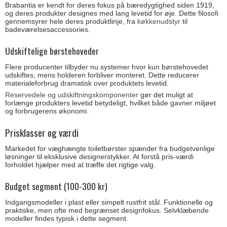
Brabantia er kendt for deres fokus på bæredygtighed siden 1919,
og deres produkter designes med lang levetid for øje. Dette filosofi
gennemsyrer hele deres produktlinje, fra
køkkenudstyr
til
badeværelsesaccessories.
Udskiftelige børstehoveder
Flere producenter tilbyder nu systemer hvor kun børstehovedet
udskiftes, mens holderen forbliver monteret. Dette reducerer
materialeforbrug dramatisk over produktets levetid.
Reservedele og udskiftningskomponenter
gør det muligt at
forlænge produkters levetid betydeligt, hvilket både gavner miljøet
og forbrugerens økonomi.
Prisklasser og værdi
Markedet for væghængte toiletbørster spænder fra budgetvenlige
løsninger til eksklusive designerstykker. At forstå pris-værdi
forholdet hjælper med at træffe det rigtige valg.
Budget segment (100-300 kr)
Indgangsmodeller i plast eller simpelt rustfrit stål. Funktionelle og
praktiske, men ofte med begrænset designfokus. Selvklæbende
modeller findes typisk i dette segment.