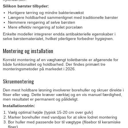
Silikon børster tilbyder:
Hurtigere tørring og mindre bakterievækst
Længere holdbarhed sammenlignet med traditionelle børster
Nemmere rengøring af selve børsten
Mere effektiv rengøring af toilet porcelæn
Enkelte modeller integrerer endda antibakterielle egenskaber i
selve børstematerialet, hvilket yderligere forbedrer hygiejnen.
Montering og installation
Korrekt montering af en væghængt toiletbørste er afgørende for
både funktionalitet og holdbarhed. Der findes primært tre
monteringsmetoder på markedet i 2026.
Skruemontering
Den mest holdbare løsning involverer borehuller og skruer direkte i
fliser eller væg. Dette kræver værktøj og en vis manuel færdighed,
men resultatet er permanent og pålideligt.
Installationstrin:
Vælg optimal højde (typisk 15-20 cm over gulv)
Marker borehuller med vandpas for at sikre lodret montering
Bor huller med passende bor til vægtype (flisebor til keramiske
fliser)