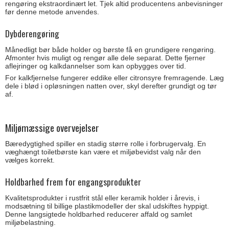
rengøring ekstraordinært let. Tjek altid producentens anbevisninger
før denne metode anvendes.
Dybderengøring
Månedligt bør både holder og børste få en grundigere rengøring.
Afmonter hvis muligt og rengør alle dele separat. Dette fjerner
aflejringer og kalkdannelser som kan opbygges over tid.
For kalkfjernelse fungerer eddike eller citronsyre fremragende. Læg
dele i blød i opløsningen natten over, skyl derefter grundigt og tør
af.
Miljømæssige overvejelser
Bæredygtighed spiller en stadig større rolle i forbrugervalg. En
væghængt toiletbørste kan være et miljøbevidst valg når den
vælges korrekt.
Holdbarhed frem for engangsprodukter
Kvalitetsprodukter i rustfrit stål eller keramik holder i årevis, i
modsætning til billige plastikmodeller der skal udskiftes hyppigt.
Denne langsigtede holdbarhed reducerer affald og samlet
miljøbelastning.