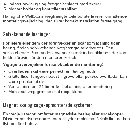
Indsæt rawlplugs og fastgør beslaget med skruer
Monter holder og kontroller stabilitet
Hansgrohe WallStoris væghængte toiletbørste
leverer omfattende
monteringsvejledning, der sikrer korrekt installation første gang.
Selvklæbende løsninger
For lejere eller dem der foretrækker en skånsom løsning uden
boring, findes selvklæbende væghængte toiletbørster.
Den
selvklæbende Pisa model
anvender stærk industriklæber, der kan
holde i årevis når den monteres korrekt.
Vigtige overvejelser for selvklæbende montering:
Overfladen skal være perfekt ren, tør og fedtfri
Glatte fliser fungerer bedst – grove eller porøse overflader kan
være problematiske
Vente minimum 24 timer før belastning efter montering
Maksimal vægtgrænse skal respekteres
Magnetiske og sugekopmonterede systemer
En tredje kategori omfatter magnetiske beslag eller sugekopper.
Disse er mindst holdbare, men tilbyder maksimal fleksibilitet og kan
flyttes efter behov.