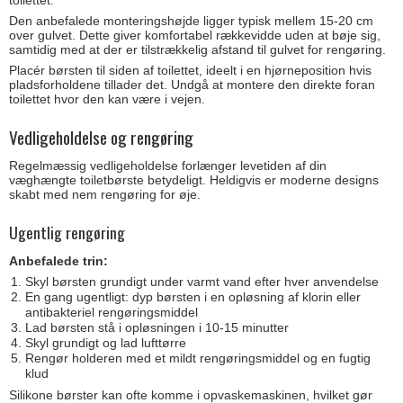
Den anbefalede monteringshøjde ligger typisk mellem 15-20 cm
over gulvet. Dette giver komfortabel rækkevidde uden at bøje sig,
samtidig med at der er tilstrækkelig afstand til gulvet for rengøring.
Placér børsten til siden af toilettet, ideelt i en hjørneposition hvis
pladsforholdene tillader det. Undgå at montere den direkte foran
toilettet hvor den kan være i vejen.
Vedligeholdelse og rengøring
Regelmæssig vedligeholdelse forlænger levetiden af din
væghængte toiletbørste betydeligt. Heldigvis er moderne designs
skabt med nem rengøring for øje.
Ugentlig rengøring
Anbefalede trin:
Skyl børsten grundigt under varmt vand efter hver anvendelse
En gang ugentligt: dyp børsten i en opløsning af klorin eller
antibakteriel rengøringsmiddel
Lad børsten stå i opløsningen i 10-15 minutter
Skyl grundigt og lad lufttørre
Rengør holderen med et mildt rengøringsmiddel og en fugtig
klud
Silikone børster kan ofte komme i opvaskemaskinen, hvilket gør