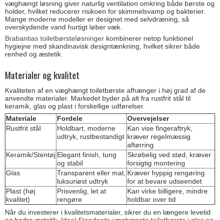
væghængt løsning giver naturlig ventilation omkring både børste og
holder, hvilket reducerer risikoen for skimmelsvamp og bakterier.
Mange moderne modeller er designet med selvdræning, så
overskydende vand hurtigt løber væk.
Brabantias toiletbørsteløsninger
kombinerer netop funktionel
hygiejne med skandinavisk designtænkning, hvilket sikrer både
renhed og æstetik.
Materialer og kvalitet
Kvaliteten af en væghængt toiletbørste afhænger i høj grad af de
anvendte materialer. Markedet byder på alt fra rustfrit stål til
keramik, glas og plast i forskellige udførelser.
Materiale
Fordele
Overvejelser
Rustfrit stål
Holdbart, moderne
Kan vise fingeraftryk,
udtryk, rustbestandigt
kræver regelmæssig
aftørring
Keramik/Stentøj
Elegant finish, tung
Skrøbelig ved stød, kræver
og stabil
forsigtig montering
Glas
Transparent eller mat,
Kræver hyppig rengøring
luksuriøst udtryk
for at bevare udseendet
Plast (høj
Prisvenlig, let at
Kan virke billigere, mindre
kvalitet)
rengøre
holdbar over tid
Når du investerer i kvalitetsmaterialer, sikrer du en længere levetid