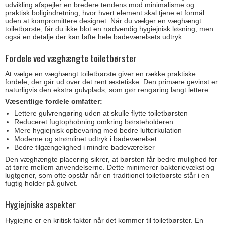
udvikling afspejler en bredere tendens mod minimalisme og
praktisk boligindretning, hvor hvert element skal tjene et formål
uden at kompromittere designet. Når du vælger en væghængt
toiletbørste, får du ikke blot en nødvendig hygiejnisk løsning, men
også en detalje der kan løfte hele badeværelsets udtryk.
Fordele ved væghængte toiletbørster
At vælge en væghængt toiletbørste giver en række praktiske
fordele, der går ud over det rent æstetiske. Den primære gevinst er
naturligvis den ekstra gulvplads, som gør rengøring langt lettere.
Væsentlige fordele omfatter:
Lettere gulvrengøring uden at skulle flytte toiletbørsten
Reduceret fugtophobning omkring børsteholderen
Mere hygiejnisk opbevaring med bedre luftcirkulation
Moderne og strømlinet udtryk i badeværelset
Bedre tilgængelighed i mindre badeværelser
Den væghængte placering sikrer, at børsten får bedre mulighed for
at tørre mellem anvendelserne. Dette minimerer bakterievækst og
lugtgener, som ofte opstår når en traditionel toiletbørste står i en
fugtig holder på gulvet.
Hygiejniske aspekter
Hygiejne er en kritisk faktor når det kommer til toiletbørster. En