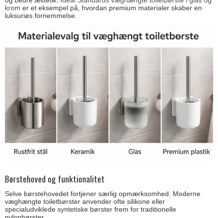
og bedre æstetik.
Ideal Standards væghængte toiletbørste i glas og
krom
er et eksempel på, hvordan premium materialer skaber en
luksuriøs fornemmelse.
Børstehoved og funktionalitet
Selve børstehovedet fortjener særlig opmærksomhed. Moderne
væghængte toiletbørster anvender ofte silikone eller
specialudviklede syntetiske børster frem for traditionelle
nylonbørster.