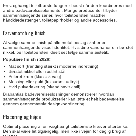
En væghængt toiletbørste fungerer bedst når den koordineres med
andre badeværelseselementer. Mange producenter tilbyder
sammenhængende serier, hvor toiletbørsten matcher
håndklædestænger, toiletpapirholder og andre accessories.
Farvematch og finish
At vælge samme finish på alle metal beslag skaber en
sammenhængende visuel identitet. Hvis dine vandhaner er i børstet
nikkel, bør toiletbørsten ideelt set følge samme æstetik.
Populære finish i 2026:
Mat sort (trending stærkt i moderne indretning)
Børstet nikkel eller rustfrit stål
Poleret krom (klassisk valg)
Messing eller guld (luksuriøst udtryk)
Hvid pulverlakering (skandinavisk stil)
Brabantias badeværelsesløsninger
demonstrerer hvordan
sammenhængende produktserier kan løfte et helt badeværelse
gennem gennemtænkt designkoordinering.
Placering og højde
Optimal placering af en væghængt toiletbørste kræver eftertanke.
Den skal være let tilgængelig, men ikke i vejen for daglig brug af
toilettet.