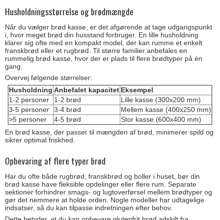
Husholdningsstørrelse og brødmængde
Når du vælger brød kasse, er det afgørende at tage udgangspunkt
i, hvor meget brød din husstand forbruger. En lille husholdning
klarer sig ofte med en kompakt model, der kan rumme et enkelt
franskbrød eller et rugbrød. Til større familier anbefales en
rummelig brød kasse, hvor der er plads til flere brødtyper på én
gang.
Overvej følgende størrelser:
Husholdning
Anbefalet kapacitet
Eksempel
1-2 personer
1-2 brød
Lille kasse (300x200 mm)
3-5 personer
3-4 brød
Mellem kasse (400x250 mm)
>5 personer
4-5 brød
Stor kasse (600x400 mm)
En brød kasse, der passer til mængden af brød, minimerer spild og
sikrer optimal friskhed.
Opbevaring af flere typer brød
Har du ofte både rugbrød, franskbrød og boller i huset, bør din
brød kasse have fleksible opdelinger eller flere rum. Separate
sektioner forhindrer smags- og lugtoverførsel mellem brødtyper og
gør det nemmere at holde orden. Nogle modeller har udtagelige
indsatser, så du kan tilpasse indretningen efter behov.
Dette betyder, at du kan opbevare glutenfrit brød adskilt fra