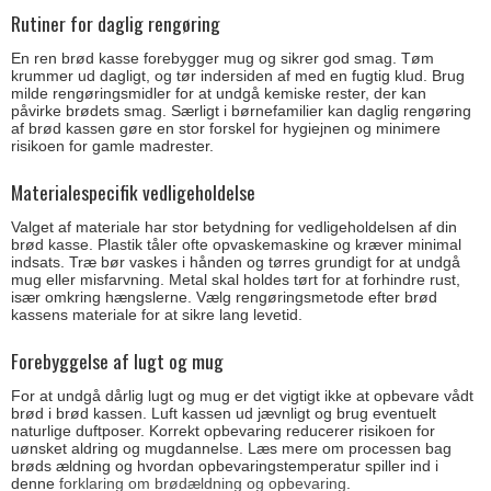
Rutiner for daglig rengøring
En ren brød kasse forebygger mug og sikrer god smag. Tøm
krummer ud dagligt, og tør indersiden af med en fugtig klud. Brug
milde rengøringsmidler for at undgå kemiske rester, der kan
påvirke brødets smag. Særligt i børnefamilier kan daglig rengøring
af brød kassen gøre en stor forskel for hygiejnen og minimere
risikoen for gamle madrester.
Materialespecifik vedligeholdelse
Valget af materiale har stor betydning for vedligeholdelsen af din
brød kasse. Plastik tåler ofte opvaskemaskine og kræver minimal
indsats. Træ bør vaskes i hånden og tørres grundigt for at undgå
mug eller misfarvning. Metal skal holdes tørt for at forhindre rust,
især omkring hængslerne. Vælg rengøringsmetode efter brød
kassens materiale for at sikre lang levetid.
Forebyggelse af lugt og mug
For at undgå dårlig lugt og mug er det vigtigt ikke at opbevare vådt
brød i brød kassen. Luft kassen ud jævnligt og brug eventuelt
naturlige duftposer. Korrekt opbevaring reducerer risikoen for
uønsket aldring og mugdannelse. Læs mere om processen bag
brøds ældning og hvordan opbevaringstemperatur spiller ind i
denne
forklaring om brødældning og opbevaring
.