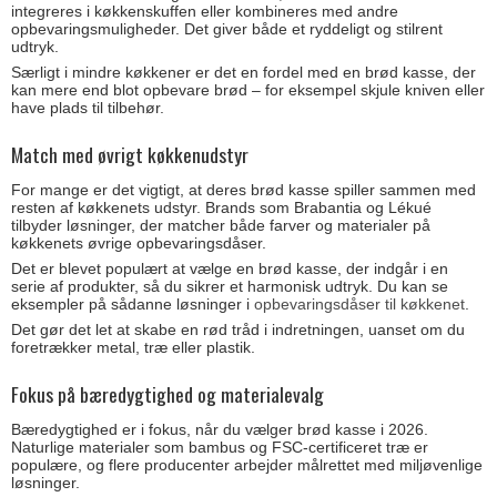
integreres i køkkenskuffen eller kombineres med andre
opbevaringsmuligheder. Det giver både et ryddeligt og stilrent
udtryk.
Særligt i mindre køkkener er det en fordel med en brød kasse, der
kan mere end blot opbevare brød – for eksempel skjule kniven eller
have plads til tilbehør.
Match med øvrigt køkkenudstyr
For mange er det vigtigt, at deres brød kasse spiller sammen med
resten af køkkenets udstyr. Brands som Brabantia og Lékué
tilbyder løsninger, der matcher både farver og materialer på
køkkenets øvrige opbevaringsdåser.
Det er blevet populært at vælge en brød kasse, der indgår i en
serie af produkter, så du sikrer et harmonisk udtryk. Du kan se
eksempler på sådanne løsninger i
opbevaringsdåser til køkkenet
.
Det gør det let at skabe en rød tråd i indretningen, uanset om du
foretrækker metal, træ eller plastik.
Fokus på bæredygtighed og materialevalg
Bæredygtighed er i fokus, når du vælger brød kasse i 2026.
Naturlige materialer som bambus og FSC-certificeret træ er
populære, og flere producenter arbejder målrettet med miljøvenlige
løsninger.