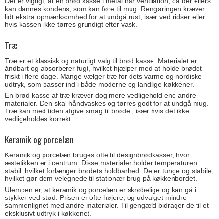
Det er vigtigt, at en brød kasse i metal har ventilation, da der ellers
kan dannes kondens, som kan føre til mug. Rengøringen kræver
lidt ekstra opmærksomhed for at undgå rust, især ved ridser eller
hvis kassen ikke tørres grundigt efter vask.
Træ
Træ er et klassisk og naturligt valg til brød kasse. Materialet er
åndbart og absorberer fugt, hvilket hjælper med at holde brødet
friskt i flere dage. Mange vælger træ for dets varme og nordiske
udtryk, som passer ind i både moderne og landlige køkkener.
En brød kasse af træ kræver dog mere vedligehold end andre
materialer. Den skal håndvaskes og tørres godt for at undgå mug.
Træ kan med tiden afgive smag til brødet, især hvis det ikke
vedligeholdes korrekt.
Keramik og porcelæn
Keramik og porcelæn bruges ofte til designbrødkasser, hvor
æstetikken er i centrum. Disse materialer holder temperaturen
stabil, hvilket forlænger brødets holdbarhed. De er tunge og stabile,
hvilket gør dem velegnede til stationær brug på køkkenbordet.
Ulempen er, at keramik og porcelæn er skrøbelige og kan gå i
stykker ved stød. Prisen er ofte højere, og udvalget mindre
sammenlignet med andre materialer. Til gengæld bidrager de til et
eksklusivt udtryk i køkkenet.