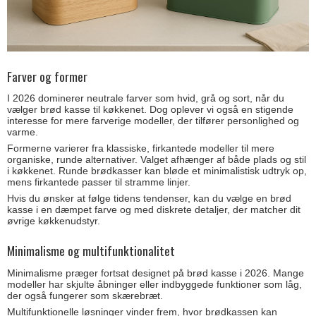
Farver og former
I 2026 dominerer neutrale farver som hvid, grå og sort, når du
vælger brød kasse til køkkenet. Dog oplever vi også en stigende
interesse for mere farverige modeller, der tilfører personlighed og
varme.
Formerne varierer fra klassiske, firkantede modeller til mere
organiske, runde alternativer. Valget afhænger af både plads og stil
i køkkenet. Runde brødkasser kan bløde et minimalistisk udtryk op,
mens firkantede passer til stramme linjer.
Hvis du ønsker at følge tidens tendenser, kan du vælge en brød
kasse i en dæmpet farve og med diskrete detaljer, der matcher dit
øvrige køkkenudstyr.
Minimalisme og multifunktionalitet
Minimalisme præger fortsat designet på brød kasse i 2026. Mange
modeller har skjulte åbninger eller indbyggede funktioner som låg,
der også fungerer som skærebræt.
Multifunktionelle løsninger vinder frem, hvor brødkassen kan