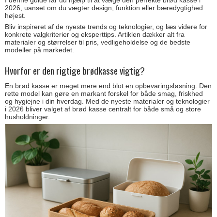
I denne guide får du hjælp til at vælge den perfekte brød kasse i
2026, uanset om du vægter design, funktion eller bæredygtighed
højest.
Bliv inspireret af de nyeste trends og teknologier, og læs videre for
konkrete valgkriterier og eksperttips. Artiklen dækker alt fra
materialer og størrelser til pris, vedligeholdelse og de bedste
modeller på markedet.
Hvorfor er den rigtige brødkasse vigtig?
En brød kasse er meget mere end blot en opbevaringsløsning. Den
rette model kan gøre en markant forskel for både smag, friskhed
og hygiejne i din hverdag. Med de nyeste materialer og teknologier
i 2026 bliver valget af brød kasse centralt for både små og store
husholdninger.