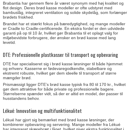
Brabantia har gennem flere år været synonym med høj kvalitet og
flot design. Deres brød kasse modeller er ofte udstyret med
bambuslåg, integreret ventilation og solide skydelåg, som forlænger
brødets friskhed.
Brandet har et stærkt fokus på bæredygtighed, og mange modeller
er Cradle to Cradle-certificerede. En ekstra fordel er den udvidede
garanti på op til 10 år, hvilket gør Brabantia til et oplagt valg for
miljøbevidste forbrugere, der ønsker en brød kasse med lang
levetid.
DTE: Professionelle plastkasser til transport og opbevaring
DTE har specialiseret sig i brød kasse løsninger til både hjemmet
og erhverv. Kasserne er fødevaregodkendte, stabelbare og
ekstremt robuste, hvilket gør dem ideelle til transport af større
mængder brød.
Prismæssigt ligger DTE’s brød kasse typisk fra 80 til 170 kr., hvilket
gør dem attraktive for både private og professionelle bagere.
Størrelserne spænder vidt, så der er altid en model, der passer til
husstandens behov.
Lékué: Innovation og multifunktionalitet
Lékué har gjort sig bemærket med brød kasse løsninger, der
kombinerer opbevaring og servering. Mange modeller fra Lékué
har integreret skærebræt i låget, hvilket giver ekstra funktionalitet i