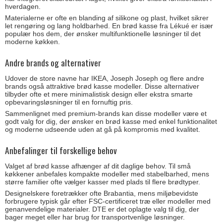
hverdagen.
Materialerne er ofte en blanding af silikone og plast, hvilket sikrer
let rengøring og lang holdbarhed. En brød kasse fra Lékué er især
populær hos dem, der ønsker multifunktionelle løsninger til det
moderne køkken.
Andre brands og alternativer
Udover de store navne har IKEA, Joseph Joseph og flere andre
brands også attraktive brød kasse modeller. Disse alternativer
tilbyder ofte et mere minimalistisk design eller ekstra smarte
opbevaringsløsninger til en fornuftig pris.
Sammenlignet med premium-brands kan disse modeller være et
godt valg for dig, der ønsker en brød kasse med enkel funktionalitet
og moderne udseende uden at gå på kompromis med kvalitet.
Anbefalinger til forskellige behov
Valget af brød kasse afhænger af dit daglige behov. Til små
køkkener anbefales kompakte modeller med stabelbarhed, mens
større familier ofte vælger kasser med plads til flere brødtyper.
Designelskere foretrækker ofte Brabantia, mens miljøbevidste
forbrugere typisk går efter FSC-certificeret træ eller modeller med
genanvendelige materialer. DTE er det oplagte valg til dig, der
bager meget eller har brug for transportvenlige løsninger.