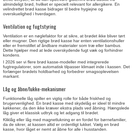
almindeligt brød, hvilket er specielt relevant for allergikere. En
velindrettet brød kasse bidrager til bedre hygiejne og
overskuelighed i hverdagen.
Ventilation og fugtstyring
Ventilation er en nøglefaktor for at sikre, at brødet ikke bliver tørt
eller mugner. Den rigtige brød kasse har enten ventilationshuller
eller er fremstillet af åndbare materialer som træ eller bambus.
Dette hjælper med at lede overskydende fugt væk og forhindrer
kondens.
I 2026 ser vi flere brød kasse-modeller med integrerede
fugtregulatorer, som automatisk tilpasser klimaet inde i kassen. Det
forlænger brødets holdbarhed og forbedrer smagsoplevelsen
markant.
Låg og åbne/lukke-mekanismer
Funktionelle låg spiller en vigtig rolle for både friskhed og
brugervenlighed. En brød kasse med skydelåg er ideel til mindre
køkkener, da den ikke kræver ekstra plads ved åbning. Hængslede
låg giver et klassisk udtryk og let adgang til brødet.
Kliklåg eller låg med magnetlukning er en fordel for børnefamilier,
da de sikrer, at kassen altid er ordentligt lukket. Vælg en brød
kasse, hvor låget er nemt at åbne for alle i husstanden.