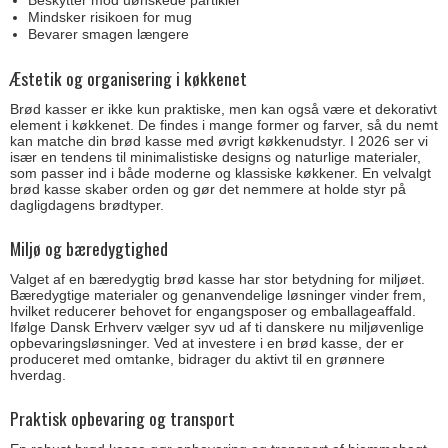
Beskytter mod uønskede partikler
Mindsker risikoen for mug
Bevarer smagen længere
Æstetik og organisering i køkkenet
Brød kasser er ikke kun praktiske, men kan også være et dekorativt
element i køkkenet. De findes i mange former og farver, så du nemt
kan matche din brød kasse med øvrigt køkkenudstyr. I 2026 ser vi
især en tendens til minimalistiske designs og naturlige materialer,
som passer ind i både moderne og klassiske køkkener. En velvalgt
brød kasse skaber orden og gør det nemmere at holde styr på
dagligdagens brødtyper.
Miljø og bæredygtighed
Valget af en bæredygtig brød kasse har stor betydning for miljøet.
Bæredygtige materialer og genanvendelige løsninger vinder frem,
hvilket reducerer behovet for engangsposer og emballageaffald.
Ifølge Dansk Erhverv vælger syv ud af ti danskere nu miljøvenlige
opbevaringsløsninger. Ved at investere i en brød kasse, der er
produceret med omtanke, bidrager du aktivt til en grønnere
hverdag.
Praktisk opbevaring og transport