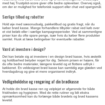
med høj Trustpilot-score giver ofte bedre oplevelser. Overvej også,
om der er mulighed for telefonisk support eller chat ved spørgsmål.
Særlige tilbud og rabatter
Hold øje med sæsonudsalg, pakketilbud og gratis fragt, når du
køber brød kasse. Mange forhandlere tilbyder rabat ved køb over
et vist beløb eller i særlige kampagneperioder. Ved at sammenligne
priser kan du ofte spare penge, især hvis du køber flere produkter
samlet. Husk at læse betingelser for eventuelle rabatter.
Værd at investere i design?
Det kan betale sig at investere i en design brød kasse, hvis æstetik
og holdbarhed betyder noget for dig. Selvom prisen er højere, får
du ofte bedre materialer, længere levetid og et flottere udtryk i
køkkenet. En veldesignet brød kasse kan samtidig øge glæden ved
hverdagsbrug og give et mere organiseret indtryk.
Vedligeholdelse og rengøring af din brødkasse
At holde din brød kasse ren og velplejet er afgørende for både
friskheden og hygiejnen. Med de rette rutiner og lidt ekstra
opmærksomhed kan du forlænge både brødets og brød kassens
levetid.