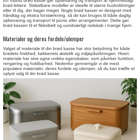
En robust brød kasse gør opbevaring og transport af hjemmebagt
brød lettere. Stabelbare modeller er ideelle til større husholdninger
eller til dig, der bager meget. Nogle brød kasser er designet med
håndtag og ekstra forstærkning, så de kan bruges til både daglig
opbevaring og transport til picnic eller arrangementer. Dette gør
brød kassen til et fleksibelt og uundværligt redskab i mange hjem.
Materialer og deres fordele/ulemper
Valget af materiale til din brød kasse har stor betydning for både
brødets friskhed, køkkenets æstetik og miljøpåvirkningen. Hvert
materiale har sine egne unikke egenskaber, som påvirker funktion,
rengøring og holdbarhed. Nedenfor gennemgår vi de mest
populære materialer, deres fordele og ulemper, så du kan træffe et
oplyst valg til din brød kasse.