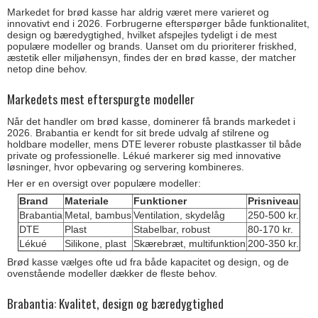
Markedet for brød kasse har aldrig været mere varieret og
innovativt end i 2026. Forbrugerne efterspørger både funktionalitet,
design og bæredygtighed, hvilket afspejles tydeligt i de mest
populære modeller og brands. Uanset om du prioriterer friskhed,
æstetik eller miljøhensyn, findes der en brød kasse, der matcher
netop dine behov.
Markedets mest efterspurgte modeller
Når det handler om brød kasse, dominerer få brands markedet i
2026. Brabantia er kendt for sit brede udvalg af stilrene og
holdbare modeller, mens DTE leverer robuste plastkasser til både
private og professionelle. Lékué markerer sig med innovative
løsninger, hvor opbevaring og servering kombineres.
Her er en oversigt over populære modeller:
Brand
Materiale
Funktioner
Prisniveau
Brabantia
Metal, bambus
Ventilation, skydelåg
250-500 kr.
DTE
Plast
Stabelbar, robust
80-170 kr.
Lékué
Silikone, plast
Skærebræt, multifunktion
200-350 kr.
Brød kasse vælges ofte ud fra både kapacitet og design, og de
ovenstående modeller dækker de fleste behov.
Brabantia: Kvalitet, design og bæredygtighed