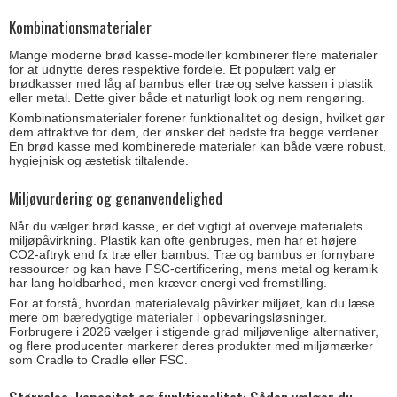
Kombinationsmaterialer
Mange moderne brød kasse-modeller kombinerer flere materialer
for at udnytte deres respektive fordele. Et populært valg er
brødkasser med låg af bambus eller træ og selve kassen i plastik
eller metal. Dette giver både et naturligt look og nem rengøring.
Kombinationsmaterialer forener funktionalitet og design, hvilket gør
dem attraktive for dem, der ønsker det bedste fra begge verdener.
En brød kasse med kombinerede materialer kan både være robust,
hygiejnisk og æstetisk tiltalende.
Miljøvurdering og genanvendelighed
Når du vælger brød kasse, er det vigtigt at overveje materialets
miljøpåvirkning. Plastik kan ofte genbruges, men har et højere
CO2-aftryk end fx træ eller bambus. Træ og bambus er fornybare
ressourcer og kan have FSC-certificering, mens metal og keramik
har lang holdbarhed, men kræver energi ved fremstilling.
For at forstå, hvordan materialevalg påvirker miljøet, kan du læse
mere om
bæredygtige materialer
i opbevaringsløsninger.
Forbrugere i 2026 vælger i stigende grad miljøvenlige alternativer,
og flere producenter markerer deres produkter med miljømærker
som Cradle to Cradle eller FSC.