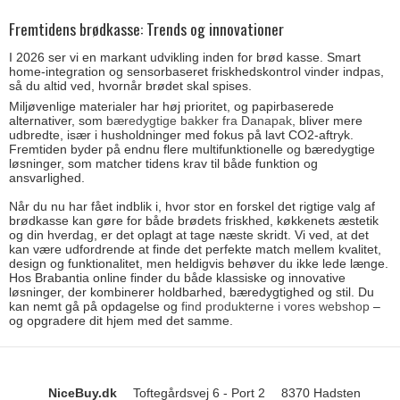
Fremtidens brødkasse: Trends og innovationer
I 2026 ser vi en markant udvikling inden for brød kasse. Smart
home-integration og sensorbaseret friskhedskontrol vinder indpas,
så du altid ved, hvornår brødet skal spises.
Miljøvenlige materialer har høj prioritet, og papirbaserede
alternativer, som
bæredygtige bakker fra Danapak
, bliver mere
udbredte, især i husholdninger med fokus på lavt CO2-aftryk.
Fremtiden byder på endnu flere multifunktionelle og bæredygtige
løsninger, som matcher tidens krav til både funktion og
ansvarlighed.
Når du nu har fået indblik i, hvor stor en forskel det rigtige valg af
brødkasse kan gøre for både brødets friskhed, køkkenets æstetik
og din hverdag, er det oplagt at tage næste skridt. Vi ved, at det
kan være udfordrende at finde det perfekte match mellem kvalitet,
design og funktionalitet, men heldigvis behøver du ikke lede længe.
Hos Brabantia online finder du både klassiske og innovative
løsninger, der kombinerer holdbarhed, bæredygtighed og stil. Du
kan nemt gå på opdagelse og
find produkterne i vores webshop
–
og opgradere dit hjem med det samme.
NiceBuy.dk
Toftegårdsvej 6 - Port 2
8370 Hadsten