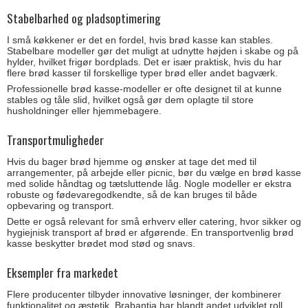
Stabelbarhed og pladsoptimering
I små køkkener er det en fordel, hvis brød kasse kan stables.
Stabelbare modeller gør det muligt at udnytte højden i skabe og på
hylder, hvilket frigør bordplads. Det er især praktisk, hvis du har
flere brød kasser til forskellige typer brød eller andet bagværk.
Professionelle brød kasse-modeller er ofte designet til at kunne
stables og tåle slid, hvilket også gør dem oplagte til store
husholdninger eller hjemmebagere.
Transportmuligheder
Hvis du bager brød hjemme og ønsker at tage det med til
arrangementer, på arbejde eller picnic, bør du vælge en brød kasse
med solide håndtag og tætsluttende låg. Nogle modeller er ekstra
robuste og fødevaregodkendte, så de kan bruges til både
opbevaring og transport.
Dette er også relevant for små erhverv eller catering, hvor sikker og
hygiejnisk transport af brød er afgørende. En transportvenlig brød
kasse beskytter brødet mod stød og snavs.
Eksempler fra markedet
Flere producenter tilbyder innovative løsninger, der kombinerer
funktionalitet og æstetik. Brabantia har blandt andet udviklet roll