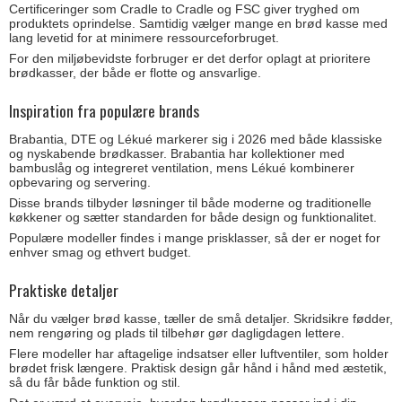
Certificeringer som Cradle to Cradle og FSC giver tryghed om
produktets oprindelse. Samtidig vælger mange en brød kasse med
lang levetid for at minimere ressourceforbruget.
For den miljøbevidste forbruger er det derfor oplagt at prioritere
brødkasser, der både er flotte og ansvarlige.
Inspiration fra populære brands
Brabantia, DTE og Lékué markerer sig i 2026 med både klassiske
og nyskabende brødkasser. Brabantia har kollektioner med
bambuslåg og integreret ventilation, mens Lékué kombinerer
opbevaring og servering.
Disse brands tilbyder løsninger til både moderne og traditionelle
køkkener og sætter standarden for både design og funktionalitet.
Populære modeller findes i mange prisklasser, så der er noget for
enhver smag og ethvert budget.
Praktiske detaljer
Når du vælger brød kasse, tæller de små detaljer. Skridsikre fødder,
nem rengøring og plads til tilbehør gør dagligdagen lettere.
Flere modeller har aftagelige indsatser eller luftventiler, som holder
brødet frisk længere. Praktisk design går hånd i hånd med æstetik,
så du får både funktion og stil.