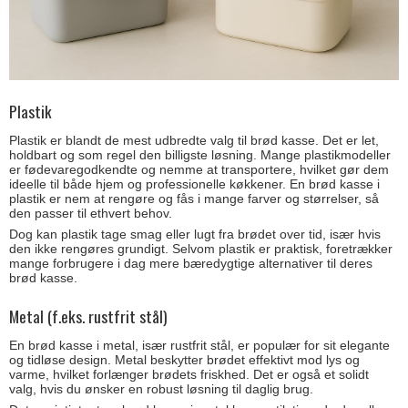
Plastik
Plastik er blandt de mest udbredte valg til brød kasse. Det er let,
holdbart og som regel den billigste løsning. Mange plastikmodeller
er fødevaregodkendte og nemme at transportere, hvilket gør dem
ideelle til både hjem og professionelle køkkener. En brød kasse i
plastik er nem at rengøre og fås i mange farver og størrelser, så
den passer til ethvert behov.
Dog kan plastik tage smag eller lugt fra brødet over tid, især hvis
den ikke rengøres grundigt. Selvom plastik er praktisk, foretrækker
mange forbrugere i dag mere bæredygtige alternativer til deres
brød kasse.
Metal (f.eks. rustfrit stål)
En brød kasse i metal, især rustfrit stål, er populær for sit elegante
og tidløse design. Metal beskytter brødet effektivt mod lys og
varme, hvilket forlænger brødets friskhed. Det er også et solidt
valg, hvis du ønsker en robust løsning til daglig brug.