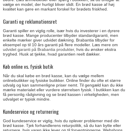
vælge en model, der hurtigt bliver slidt. En brød kasse af høj
kvalitet kan gøre en markant forskel for brødets friskhed.
Garanti og reklamationsret
Garanti spiller en vigtig rolle, især hvis du investerer i en dyrere
brød kasse. Mange producenter tilbyder standardgaranti, men
enkelte mærker giver udvidet dækning. Brabantia tilbyder for
eksempel op til 10 års garanti på flere modeller. Læs mere om
udvidet garanti på Brabantia produkter
, hvis du ønsker ekstra
tryghed. Husk at tjekke, hvad garantien reelt dækker.
Køb online vs. fysisk butik
Når du skal købe en brød kasse, kan du vælge mellem
onlinebutikker og fysiske butikker. Online finder du ofte et større
udvalg og kan sammenligne priser nemt. Til gengæld kan du ikke
mærke materialet eller vurdere størrelsen fysisk. I butikken kan du
få personlig rådgivning og se brød kassen i virkeligheden, men
udvalget er typisk mindre.
Kundeservice og returnering
God kundeservice er vigtig, hvis du oplever problemer med din
brød kasse. Tjek forhandlerens returpolitik, så du kan bytte eller
returnere, hvis varen ikke lever op til forventningerne. Webshops