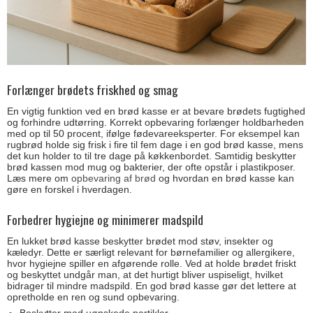
Forlænger brødets friskhed og smag
En vigtig funktion ved en brød kasse er at bevare brødets fugtighed
og forhindre udtørring. Korrekt opbevaring forlænger holdbarheden
med op til 50 procent, ifølge fødevareeksperter. For eksempel kan
rugbrød holde sig frisk i fire til fem dage i en god brød kasse, mens
det kun holder to til tre dage på køkkenbordet. Samtidig beskytter
brød kassen mod mug og bakterier, der ofte opstår i plastikposer.
Læs mere om
opbevaring af brød
og hvordan en brød kasse kan
gøre en forskel i hverdagen.
Forbedrer hygiejne og minimerer madspild
En lukket brød kasse beskytter brødet mod støv, insekter og
kæledyr. Dette er særligt relevant for børnefamilier og allergikere,
hvor hygiejne spiller en afgørende rolle. Ved at holde brødet friskt
og beskyttet undgår man, at det hurtigt bliver uspiseligt, hvilket
bidrager til mindre madspild. En god brød kasse gør det lettere at
opretholde en ren og sund opbevaring.