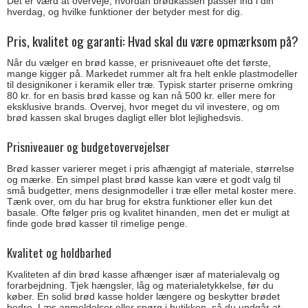
Det er værd at overveje, hvordan brødkassen passer ind i din
hverdag, og hvilke funktioner der betyder mest for dig.
Pris, kvalitet og garanti: Hvad skal du være opmærksom på?
Når du vælger en brød kasse, er prisniveauet ofte det første,
mange kigger på. Markedet rummer alt fra helt enkle plastmodeller
til designikoner i keramik eller træ. Typisk starter priserne omkring
80 kr. for en basis brød kasse og kan nå 500 kr. eller mere for
eksklusive brands. Overvej, hvor meget du vil investere, og om
brød kassen skal bruges dagligt eller blot lejlighedsvis.
Prisniveauer og budgetovervejelser
Brød kasser varierer meget i pris afhængigt af materiale, størrelse
og mærke. En simpel plast brød kasse kan være et godt valg til
små budgetter, mens designmodeller i træ eller metal koster mere.
Tænk over, om du har brug for ekstra funktioner eller kun det
basale. Ofte følger pris og kvalitet hinanden, men det er muligt at
finde gode brød kasser til rimelige penge.
Kvalitet og holdbarhed
Kvaliteten af din brød kasse afhænger især af materialevalg og
forarbejdning. Tjek hængsler, låg og materialetykkelse, før du
køber. En solid brød kasse holder længere og beskytter brødet
bedre. Læs anmeldelser eller spørg i butikken, så du undgår at