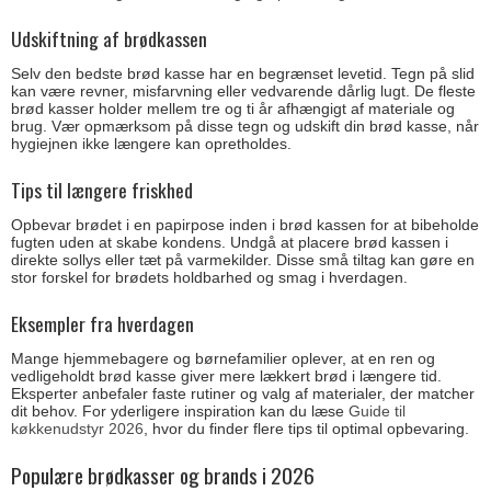
Udskiftning af brødkassen
Selv den bedste brød kasse har en begrænset levetid. Tegn på slid
kan være revner, misfarvning eller vedvarende dårlig lugt. De fleste
brød kasser holder mellem tre og ti år afhængigt af materiale og
brug. Vær opmærksom på disse tegn og udskift din brød kasse, når
hygiejnen ikke længere kan opretholdes.
Tips til længere friskhed
Opbevar brødet i en papirpose inden i brød kassen for at bibeholde
fugten uden at skabe kondens. Undgå at placere brød kassen i
direkte sollys eller tæt på varmekilder. Disse små tiltag kan gøre en
stor forskel for brødets holdbarhed og smag i hverdagen.
Eksempler fra hverdagen
Mange hjemmebagere og børnefamilier oplever, at en ren og
vedligeholdt brød kasse giver mere lækkert brød i længere tid.
Eksperter anbefaler faste rutiner og valg af materialer, der matcher
dit behov. For yderligere inspiration kan du læse
Guide til
køkkenudstyr 2026
, hvor du finder flere tips til optimal opbevaring.
Populære brødkasser og brands i 2026