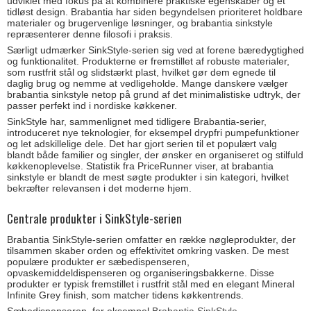
udviklet med fokus på at kombinere praktiske egenskaber og et
tidløst design. Brabantia har siden begyndelsen prioriteret holdbare
materialer og brugervenlige løsninger, og brabantia sinkstyle
repræsenterer denne filosofi i praksis.
Særligt udmærker SinkStyle-serien sig ved at forene bæredygtighed
og funktionalitet. Produkterne er fremstillet af robuste materialer,
som rustfrit stål og slidstærkt plast, hvilket gør dem egnede til
daglig brug og nemme at vedligeholde. Mange danskere vælger
brabantia sinkstyle netop på grund af det minimalistiske udtryk, der
passer perfekt ind i nordiske køkkener.
SinkStyle har, sammenlignet med tidligere Brabantia-serier,
introduceret nye teknologier, for eksempel drypfri pumpefunktioner
og let adskillelige dele. Det har gjort serien til et populært valg
blandt både familier og singler, der ønsker en organiseret og stilfuld
køkkenoplevelse. Statistik fra PriceRunner viser, at brabantia
sinkstyle er blandt de mest søgte produkter i sin kategori, hvilket
bekræfter relevansen i det moderne hjem.
Centrale produkter i SinkStyle-serien
Brabantia SinkStyle-serien omfatter en række nøgleprodukter, der
tilsammen skaber orden og effektivitet omkring vasken. De mest
populære produkter er sæbedispenseren,
opvaskemiddeldispenseren og organiseringsbakkerne. Disse
produkter er typisk fremstillet i rustfrit stål med en elegant Mineral
Infinite Grey finish, som matcher tidens køkkentrends.