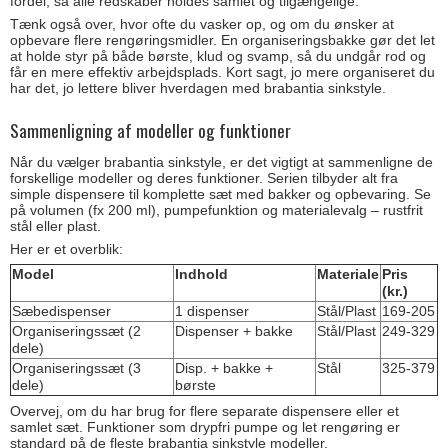
fordel, så alle redskaber holdes samlet og tilgængelige.
Tænk også over, hvor ofte du vasker op, og om du ønsker at
opbevare flere rengøringsmidler. En organiseringsbakke gør det let
at holde styr på både børste, klud og svamp, så du undgår rod og
får en mere effektiv arbejdsplads. Kort sagt, jo mere organiseret du
har det, jo lettere bliver hverdagen med brabantia sinkstyle.
Sammenligning af modeller og funktioner
Når du vælger brabantia sinkstyle, er det vigtigt at sammenligne de
forskellige modeller og deres funktioner. Serien tilbyder alt fra
simple dispensere til komplette sæt med bakker og opbevaring. Se
på volumen (fx 200 ml), pumpefunktion og materialevalg – rustfrit
stål eller plast.
Her er et overblik:
Model
Indhold
Materiale
Pris
(kr.)
Sæbedispenser
1 dispenser
Stål/Plast
169-205
Organiseringssæt (2
Dispenser + bakke
Stål/Plast
249-329
dele)
Organiseringssæt (3
Disp. + bakke +
Stål
325-379
dele)
børste
Overvej, om du har brug for flere separate dispensere eller et
samlet sæt. Funktioner som drypfri pumpe og let rengøring er
standard på de fleste brabantia sinkstyle modeller.