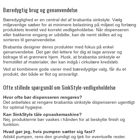
Bæredygtig brug og genanvendelse
Bæredygtighed er en central del af brabantia sinkstyle. Vælg
miljøvenlige sæber for at minimere belastning på miljøet og forlæng
produktets levetid ved korrekt vedligeholdelse. Når dispenseren
eller bakkerne engang er udslidte, kan de nemt skilles ad og
sorteres til genanvendelse.
Brabantia designer deres produkter med fokus på enkel
genanvendelse. Det gør det lettere for dig at tage ansvar og
bidrage til et grønnere hjem. Husk, at brabantia sinkstyle er
fremstillet af materialer, der kan indgå i cirkulære kredsløb.
Ved at kombinere gode vaner med bæredygtige valg, får du et
produkt, der både er flot og ansvarligt.
Ofte stillede spørgsmål om SinkStyle-vedligeholdelse
Hvor ofte bør dispenseren rengøres?
Det anbefales at rengøre brabantia sinkstyle dispenseren ugentligt
for optimal hygiejne.
Kan SinkStyle tåle opvaskemaskine?
Nej, produkterne bør vaskes i hånden for at beskytte finish og
funktion.
Hvad gør jeg, hvis pumpen sætter sig fast?
Adskil pumpen, rens den grundigt og tjek for eventuelle rester.