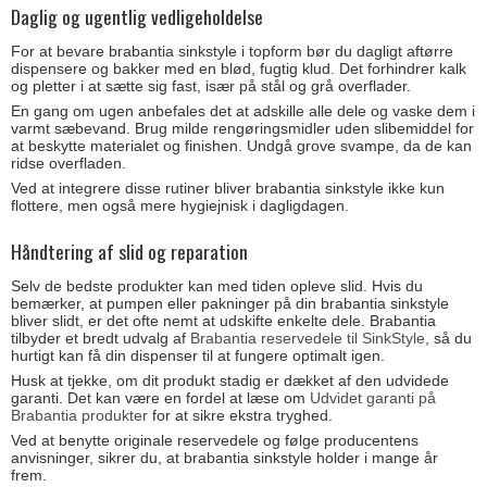
Daglig og ugentlig vedligeholdelse
For at bevare brabantia sinkstyle i topform bør du dagligt aftørre
dispensere og bakker med en blød, fugtig klud. Det forhindrer kalk
og pletter i at sætte sig fast, især på stål og grå overflader.
En gang om ugen anbefales det at adskille alle dele og vaske dem i
varmt sæbevand. Brug milde rengøringsmidler uden slibemiddel for
at beskytte materialet og finishen. Undgå grove svampe, da de kan
ridse overfladen.
Ved at integrere disse rutiner bliver brabantia sinkstyle ikke kun
flottere, men også mere hygiejnisk i dagligdagen.
Håndtering af slid og reparation
Selv de bedste produkter kan med tiden opleve slid. Hvis du
bemærker, at pumpen eller pakninger på din brabantia sinkstyle
bliver slidt, er det ofte nemt at udskifte enkelte dele. Brabantia
tilbyder et bredt udvalg af
Brabantia reservedele til SinkStyle
, så du
hurtigt kan få din dispenser til at fungere optimalt igen.
Husk at tjekke, om dit produkt stadig er dækket af den udvidede
garanti. Det kan være en fordel at læse om
Udvidet garanti på
Brabantia produkter
for at sikre ekstra tryghed.
Ved at benytte originale reservedele og følge producentens
anvisninger, sikrer du, at brabantia sinkstyle holder i mange år
frem.