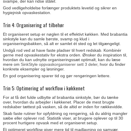
svampe, der kan ridse stålet.
God vedligeholdelse forlænger produktets levetid og sikrer en
hygiejnisk opvaskestation.
Trin 4: Organisering af tilbehør
Et organiseret setup er nøglen til et effektivt køkken. Med brabantia
sinkstyle kan du samle børste, svamp og klud i
organiseringsbakken, så alt er samlet ét sted og let tilgængeligt.
Undgå rod ved at have faste pladser til hvert redskab. Kombinér
gerne med opvaskestativ for ekstra orden. Ønsker du inspiration til,
hvordan du kan udnytte organiseringssæt optimalt, kan du læse
mere om
SinkStyle oppvaskorganiserer sett 3 deler
, hvor du finder
konkrete eksempler og løsninger.
En god organisering sparer tid og gør rengøringen lettere.
Trin 5: Optimering af workflow i køkkenet
For at få det fulde udbytte af brabantia sinkstyle, bør du tænke
over, hvordan du arbejder i køkkenet. Placer de mest brugte
redskaber tættest på vasken, så de altid er inden for rækkevidde.
Skab faste rutiner for opfyldning og rengøring, så du aldrig mangler
sæbe eller oplever rod. Statistik viser, at brugere oplever op til 30
procent hurtigere opvask med et organiseret setup.
Et optimeret workflow giver mere tid til madlavning og samvær.