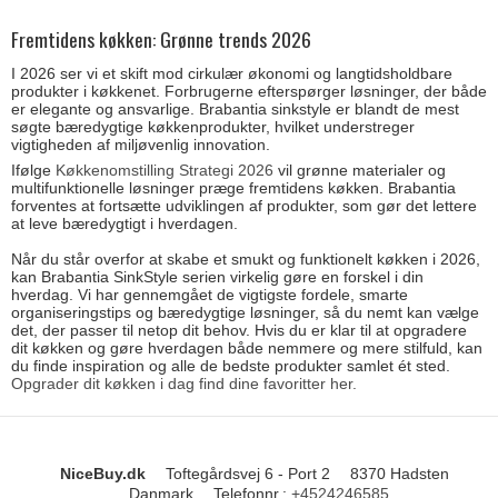
Fremtidens køkken: Grønne trends 2026
I 2026 ser vi et skift mod cirkulær økonomi og langtidsholdbare
produkter i køkkenet. Forbrugerne efterspørger løsninger, der både
er elegante og ansvarlige. Brabantia sinkstyle er blandt de mest
søgte bæredygtige køkkenprodukter, hvilket understreger
vigtigheden af miljøvenlig innovation.
Ifølge
Køkkenomstilling Strategi 2026
vil grønne materialer og
multifunktionelle løsninger præge fremtidens køkken. Brabantia
forventes at fortsætte udviklingen af produkter, som gør det lettere
at leve bæredygtigt i hverdagen.
Når du står overfor at skabe et smukt og funktionelt køkken i 2026,
kan Brabantia SinkStyle serien virkelig gøre en forskel i din
hverdag. Vi har gennemgået de vigtigste fordele, smarte
organiseringstips og bæredygtige løsninger, så du nemt kan vælge
det, der passer til netop dit behov. Hvis du er klar til at opgradere
dit køkken og gøre hverdagen både nemmere og mere stilfuld, kan
du finde inspiration og alle de bedste produkter samlet ét sted.
Opgrader dit køkken i dag find dine favoritter her.
NiceBuy.dk
Toftegårdsvej 6 - Port 2
8370 Hadsten
Danmark
Telefonnr.
:
+4524246585