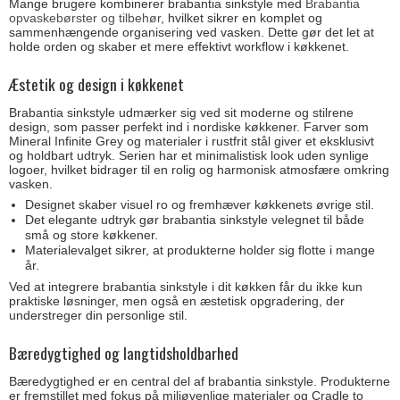
Mange brugere kombinerer brabantia sinkstyle med
Brabantia
opvaskebørster og tilbehør
, hvilket sikrer en komplet og
sammenhængende organisering ved vasken. Dette gør det let at
holde orden og skaber et mere effektivt workflow i køkkenet.
Æstetik og design i køkkenet
Brabantia sinkstyle udmærker sig ved sit moderne og stilrene
design, som passer perfekt ind i nordiske køkkener. Farver som
Mineral Infinite Grey og materialer i rustfrit stål giver et eksklusivt
og holdbart udtryk. Serien har et minimalistisk look uden synlige
logoer, hvilket bidrager til en rolig og harmonisk atmosfære omkring
vasken.
Designet skaber visuel ro og fremhæver køkkenets øvrige stil.
Det elegante udtryk gør brabantia sinkstyle velegnet til både
små og store køkkener.
Materialevalget sikrer, at produkterne holder sig flotte i mange
år.
Ved at integrere brabantia sinkstyle i dit køkken får du ikke kun
praktiske løsninger, men også en æstetisk opgradering, der
understreger din personlige stil.
Bæredygtighed og langtidsholdbarhed
Bæredygtighed er en central del af brabantia sinkstyle. Produkterne
er fremstillet med fokus på miljøvenlige materialer og Cradle to