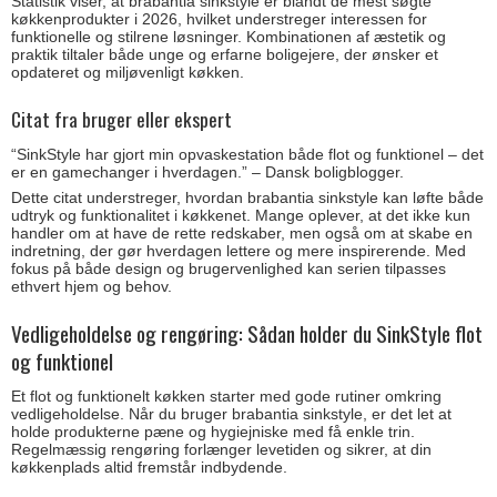
Statistik viser, at brabantia sinkstyle er blandt de mest søgte
køkkenprodukter i 2026, hvilket understreger interessen for
funktionelle og stilrene løsninger. Kombinationen af æstetik og
praktik tiltaler både unge og erfarne boligejere, der ønsker et
opdateret og miljøvenligt køkken.
Citat fra bruger eller ekspert
“SinkStyle har gjort min opvaskestation både flot og funktionel – det
er en gamechanger i hverdagen.” – Dansk boligblogger.
Dette citat understreger, hvordan brabantia sinkstyle kan løfte både
udtryk og funktionalitet i køkkenet. Mange oplever, at det ikke kun
handler om at have de rette redskaber, men også om at skabe en
indretning, der gør hverdagen lettere og mere inspirerende. Med
fokus på både design og brugervenlighed kan serien tilpasses
ethvert hjem og behov.
Vedligeholdelse og rengøring: Sådan holder du SinkStyle flot
og funktionel
Et flot og funktionelt køkken starter med gode rutiner omkring
vedligeholdelse. Når du bruger brabantia sinkstyle, er det let at
holde produkterne pæne og hygiejniske med få enkle trin.
Regelmæssig rengøring forlænger levetiden og sikrer, at din
køkkenplads altid fremstår indbydende.