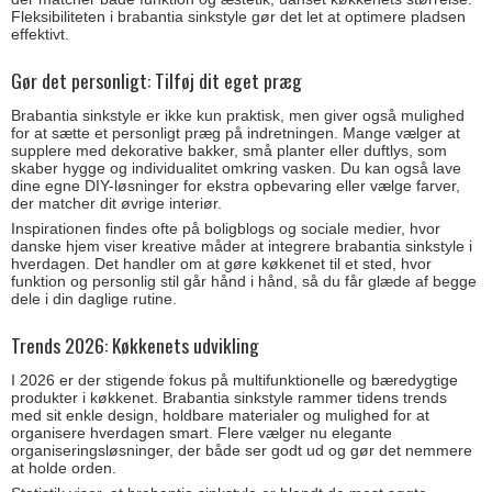
Fleksibiliteten i brabantia sinkstyle gør det let at optimere pladsen
effektivt.
Gør det personligt: Tilføj dit eget præg
Brabantia sinkstyle er ikke kun praktisk, men giver også mulighed
for at sætte et personligt præg på indretningen. Mange vælger at
supplere med dekorative bakker, små planter eller duftlys, som
skaber hygge og individualitet omkring vasken. Du kan også lave
dine egne DIY-løsninger for ekstra opbevaring eller vælge farver,
der matcher dit øvrige interiør.
Inspirationen findes ofte på boligblogs og sociale medier, hvor
danske hjem viser kreative måder at integrere brabantia sinkstyle i
hverdagen. Det handler om at gøre køkkenet til et sted, hvor
funktion og personlig stil går hånd i hånd, så du får glæde af begge
dele i din daglige rutine.
Trends 2026: Køkkenets udvikling
I 2026 er der stigende fokus på multifunktionelle og bæredygtige
produkter i køkkenet. Brabantia sinkstyle rammer tidens trends
med sit enkle design, holdbare materialer og mulighed for at
organisere hverdagen smart. Flere vælger nu elegante
organiseringsløsninger, der både ser godt ud og gør det nemmere
at holde orden.