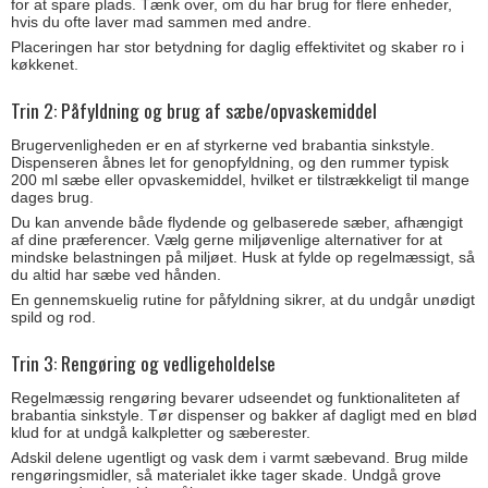
for at spare plads. Tænk over, om du har brug for flere enheder,
hvis du ofte laver mad sammen med andre.
Placeringen har stor betydning for daglig effektivitet og skaber ro i
køkkenet.
Trin 2: Påfyldning og brug af sæbe/opvaskemiddel
Brugervenligheden er en af styrkerne ved brabantia sinkstyle.
Dispenseren åbnes let for genopfyldning, og den rummer typisk
200 ml sæbe eller opvaskemiddel, hvilket er tilstrækkeligt til mange
dages brug.
Du kan anvende både flydende og gelbaserede sæber, afhængigt
af dine præferencer. Vælg gerne miljøvenlige alternativer for at
mindske belastningen på miljøet. Husk at fylde op regelmæssigt, så
du altid har sæbe ved hånden.
En gennemskuelig rutine for påfyldning sikrer, at du undgår unødigt
spild og rod.
Trin 3: Rengøring og vedligeholdelse
Regelmæssig rengøring bevarer udseendet og funktionaliteten af
brabantia sinkstyle. Tør dispenser og bakker af dagligt med en blød
klud for at undgå kalkpletter og sæberester.
Adskil delene ugentligt og vask dem i varmt sæbevand. Brug milde
rengøringsmidler, så materialet ikke tager skade. Undgå grove