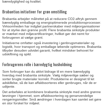
bæredygtighed og kvalitet.
Brabantias initiativer for grøn omstilling
Brabantia arbejder målrettet på at reducere CO2-aftryk gennem
bæredygtig emballage og energioptimerede produktionsprocesser.
Virksomheden har indgået partnerskaber med miljøorganisationer
for at styrke den grønne profil. Flere brabantia sinkstyle produkter
er mærket med miljøcertificeringer, hvilket gør det nemt for
forbrugeren at vælge grønt.
Initiativerne omfatter også investering i genbrugsmaterialer og
logistik, hvor transport og emballage løbende optimeres. Brabantia
tilbyder desuden udvidet garanti, hvilket mindsker behovet for
udskiftning og spild.
Forbrugerens rolle i bæredygtig husholdning
Som forbruger kan du aktivt bidrage til en mere bæredygtig
hverdag med brabantia sinkstyle. Vælg miljøvenlige sæber og
sorter brugte materialer korrekt. Produkterne er designet til let
adskillelse, så de kan affaldssorteres eller genbruges, når de er
udtjente.
Det anbefales at kombinere brabantia sinkstyle med andre grønne
løsninger i hjemmet, som affaldssortering og genanvendelige
rengøringsmidler. Små ændringer i hverdagen kan samlet set gøre
en stor forskel for miljøet.