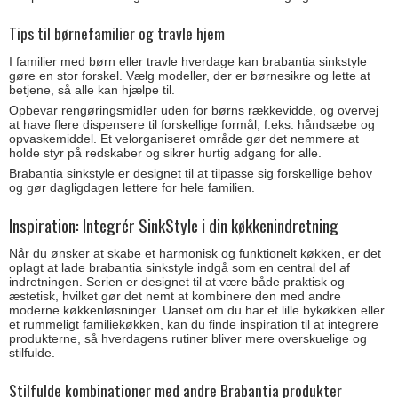
Tips til børnefamilier og travle hjem
I familier med børn eller travle hverdage kan brabantia sinkstyle
gøre en stor forskel. Vælg modeller, der er børnesikre og lette at
betjene, så alle kan hjælpe til.
Opbevar rengøringsmidler uden for børns rækkevidde, og overvej
at have flere dispensere til forskellige formål, f.eks. håndsæbe og
opvaskemiddel. Et velorganiseret område gør det nemmere at
holde styr på redskaber og sikrer hurtig adgang for alle.
Brabantia sinkstyle er designet til at tilpasse sig forskellige behov
og gør dagligdagen lettere for hele familien.
Inspiration: Integrér SinkStyle i din køkkenindretning
Når du ønsker at skabe et harmonisk og funktionelt køkken, er det
oplagt at lade brabantia sinkstyle indgå som en central del af
indretningen. Serien er designet til at være både praktisk og
æstetisk, hvilket gør det nemt at kombinere den med andre
moderne køkkenløsninger. Uanset om du har et lille bykøkken eller
et rummeligt familiekøkken, kan du finde inspiration til at integrere
produkterne, så hverdagens rutiner bliver mere overskuelige og
stilfulde.
Stilfulde kombinationer med andre Brabantia produkter