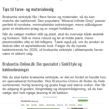
Tips til farve- og materialevalg
Brabantia sinkstyle fås i flere farver og materialer, så du kan
matche din køkkenstil. Den populære “Mineral Infinite Grey” passer
perfekt til nordiske, minimalistiske indretninger, mens ståludgaver
giver et eksklusivt præg og er meget holdbare.
Når du vælger mellem stål og plast, skal du overveje både æstetik
og funktion. Stål er mere robust og let at holde pænt, mens
plastmodeller ofte er lidt billigere. Tænk også på, om du ønsker et
diskret eller et iøjnefaldende look. Følger du de nyeste
køkkentrends for 2026, vil brabantia sinkstyle i afdæmpede farver
være et sikkert valg.
Brabantia-Online.dk: Din specialist i SinkStyle og
køkkenløsninger
Når du skal købe brabantia sinkstyle, er det en fordel at handle hos
en specialiseret forhandler. Hos
Brabantia-Online.dk
finder du hele
sortimentet, hurtig levering og gratis fragt ved større ordrer. Her får
du adgang til guides, blogindlæg og ekspertrådgivning, så du kan
vælge den helt rigtige løsning til dit køkken.