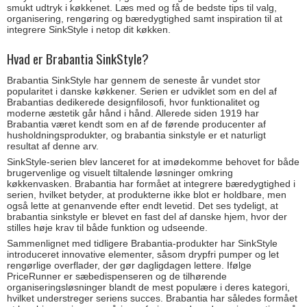
smukt udtryk i køkkenet. Læs med og få de bedste tips til valg,
organisering, rengøring og bæredygtighed samt inspiration til at
integrere SinkStyle i netop dit køkken.
Hvad er Brabantia SinkStyle?
Brabantia SinkStyle har gennem de seneste år vundet stor
popularitet i danske køkkener. Serien er udviklet som en del af
Brabantias dedikerede designfilosofi, hvor funktionalitet og
moderne æstetik går hånd i hånd. Allerede siden 1919 har
Brabantia været kendt som en af de førende producenter af
husholdningsprodukter, og brabantia sinkstyle er et naturligt
resultat af denne arv.
SinkStyle-serien blev lanceret for at imødekomme behovet for både
brugervenlige og visuelt tiltalende løsninger omkring
køkkenvasken. Brabantia har formået at integrere bæredygtighed i
serien, hvilket betyder, at produkterne ikke blot er holdbare, men
også lette at genanvende efter endt levetid. Det ses tydeligt, at
brabantia sinkstyle er blevet en fast del af danske hjem, hvor der
stilles høje krav til både funktion og udseende.
Sammenlignet med tidligere Brabantia-produkter har SinkStyle
introduceret innovative elementer, såsom drypfri pumper og let
rengørlige overflader, der gør dagligdagen lettere. Ifølge
PriceRunner er sæbedispenseren og de tilhørende
organiseringsløsninger blandt de mest populære i deres kategori,
hvilket understreger seriens succes. Brabantia har således formået