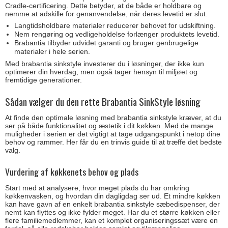
Cradle-certificering. Dette betyder, at de både er holdbare og
nemme at adskille for genanvendelse, når deres levetid er slut.
Langtidsholdbare materialer reducerer behovet for udskiftning.
Nem rengøring og vedligeholdelse forlænger produktets levetid.
Brabantia tilbyder udvidet garanti og bruger genbrugelige
materialer i hele serien.
Med brabantia sinkstyle investerer du i løsninger, der ikke kun
optimerer din hverdag, men også tager hensyn til miljøet og
fremtidige generationer.
Sådan vælger du den rette Brabantia SinkStyle løsning
At finde den optimale løsning med brabantia sinkstyle kræver, at du
ser på både funktionalitet og æstetik i dit køkken. Med de mange
muligheder i serien er det vigtigt at tage udgangspunkt i netop dine
behov og rammer. Her får du en trinvis guide til at træffe det bedste
valg.
Vurdering af køkkenets behov og plads
Start med at analysere, hvor meget plads du har omkring
køkkenvasken, og hvordan din dagligdag ser ud. Et mindre køkken
kan have gavn af en enkelt brabantia sinkstyle sæbedispenser, der
nemt kan flyttes og ikke fylder meget. Har du et større køkken eller
flere familiemedlemmer, kan et komplet organiseringssæt være en