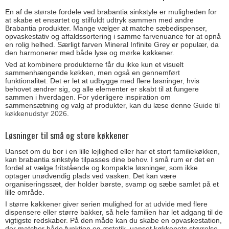
En af de største fordele ved brabantia sinkstyle er muligheden for
at skabe et ensartet og stilfuldt udtryk sammen med andre
Brabantia produkter. Mange vælger at matche sæbedispenser,
opvaskestativ og affaldssortering i samme farvenuance for at opnå
en rolig helhed. Særligt farven Mineral Infinite Grey er populær, da
den harmonerer med både lyse og mørke køkkener.
Ved at kombinere produkterne får du ikke kun et visuelt
sammenhængende køkken, men også en gennemført
funktionalitet. Det er let at udbygge med flere løsninger, hvis
behovet ændrer sig, og alle elementer er skabt til at fungere
sammen i hverdagen. For yderligere inspiration om
sammensætning og valg af produkter, kan du læse denne
Guide til
køkkenudstyr 2026
.
Løsninger til små og store køkkener
Uanset om du bor i en lille lejlighed eller har et stort familiekøkken,
kan brabantia sinkstyle tilpasses dine behov. I små rum er det en
fordel at vælge fritstående og kompakte løsninger, som ikke
optager unødvendig plads ved vasken. Det kan være
organiseringssæt, der holder børste, svamp og sæbe samlet på et
lille område.
I større køkkener giver serien mulighed for at udvide med flere
dispensere eller større bakker, så hele familien har let adgang til de
vigtigste redskaber. På den måde kan du skabe en opvaskestation,
der matcher både funktion og æstetik, uanset køkkenets størrelse.