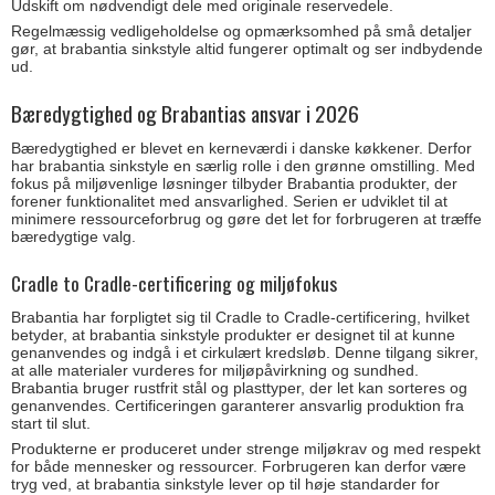
Udskift om nødvendigt dele med originale reservedele.
Regelmæssig vedligeholdelse og opmærksomhed på små detaljer
gør, at brabantia sinkstyle altid fungerer optimalt og ser indbydende
ud.
Bæredygtighed og Brabantias ansvar i 2026
Bæredygtighed er blevet en kerneværdi i danske køkkener. Derfor
har brabantia sinkstyle en særlig rolle i den grønne omstilling. Med
fokus på miljøvenlige løsninger tilbyder Brabantia produkter, der
forener funktionalitet med ansvarlighed. Serien er udviklet til at
minimere ressourceforbrug og gøre det let for forbrugeren at træffe
bæredygtige valg.
Cradle to Cradle-certificering og miljøfokus
Brabantia har forpligtet sig til Cradle to Cradle-certificering, hvilket
betyder, at brabantia sinkstyle produkter er designet til at kunne
genanvendes og indgå i et cirkulært kredsløb. Denne tilgang sikrer,
at alle materialer vurderes for miljøpåvirkning og sundhed.
Brabantia bruger rustfrit stål og plasttyper, der let kan sorteres og
genanvendes. Certificeringen garanterer ansvarlig produktion fra
start til slut.
Produkterne er produceret under strenge miljøkrav og med respekt
for både mennesker og ressourcer. Forbrugeren kan derfor være
tryg ved, at brabantia sinkstyle lever op til høje standarder for