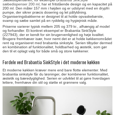
Sæbedispenseren, for eksempel
Brabantia SinkStyle
sæbedispenser 200 ml
, har et fritstående design og en kapacitet på
200 ml. Den måler 157 mm i højden og er udstyret med en drypfri
pumpe, der sikrer præcis dosering og let påfyldning.
Organiseringsbakkerne er designet til at holde opvaskebørste,
svamp og sæbe samlet på en ryddelig og hygiejnisk måde.
Priserne varierer typisk mellem 205 og 379 kr., afhængig af model
og forhandler. Et konkret eksempel er Brabantia SinkStyle
(227943), der er kendt for sin brugervenlighed og høje kvalitet.
Brugere fremhæver især, hvor nemt det er at holde køkkenområdet
rent og organiseret med brabantia sinkstyle. Serien tilbyder dermed
en kombination af funktionalitet, holdbarhed og æstetik, som gør
den til et oplagt valg for både små og store køkkener.
Fordele ved Brabantia SinkStyle i det moderne køkken
Et moderne køkken kræver mere end bare flotte elementer. Med
brabantia sinkstyle får du løsninger, der kombinerer funktionalitet,
æstetik og bæredygtighed. Serien er udviklet til at gøre hverdagen
lettere, fremhæve din stil og støtte et grønnere valg.