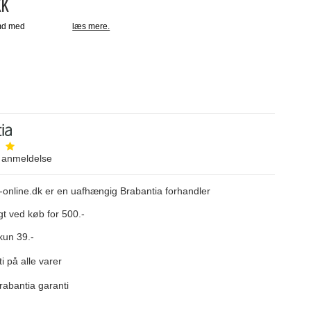
KK
anmeldelse
-online.dk er en uafhængig Brabantia forhandler
gt ved køb for 500.-
kun 39.-
i på alle varer
rabantia garanti