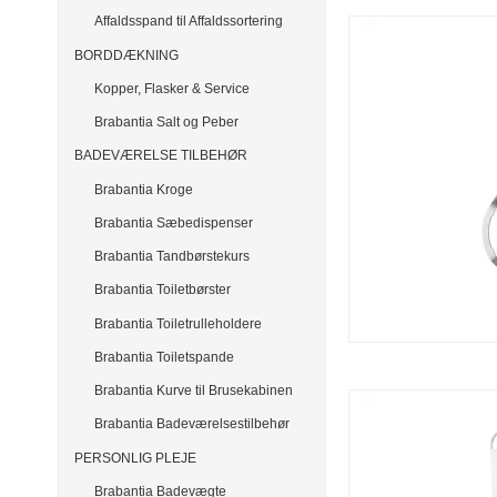
Affaldsspand til Affaldssortering
BORDDÆKNING
Kopper, Flasker & Service
Brabantia Salt og Peber
BADEVÆRELSE TILBEHØR
Brabantia Kroge
Brabantia Sæbedispenser
Brabantia Tandbørstekurs
Brabantia Toiletbørster
Brabantia Toiletrulleholdere
Brabantia Toiletspande
Brabantia Kurve til Brusekabinen
Brabantia Badeværelsestilbehør
PERSONLIG PLEJE
Brabantia Badevægte