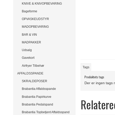
KNIVE & KNIVOPBEVARING
Bageforme
OPVASKEUDSTYR
MADOPBEVARING
BAR & VIN
MADPAKKER
Udsalg
Gavekort
Airfryer Tilbehør
Tags
AFFALDSSPANDE
Produktets tags
SKRALDEPOSER
Der er ingen tags r
Brabantia Affaldsspande
Brabantia Papirkurve
Relatere
Brabantia Pedalspand
Brabantia Topbetjent Affaldsspand