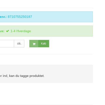
enr.:
8710755250187
us:
1-4 Hverdage
stk.
Køb
r ind
, kan du tagge produktet.