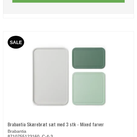
SALE
Brabantia Skærebræt sæt med 3 stk - Mixed farver
Brabantia
8710755123160_C-4-3