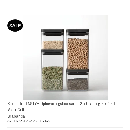
SALE
Brabantia TASTY+ Opbevaringsbox sæt - 2 x 0,7 l. og 2 x 1,6 l. -
Mørk Grå
Brabantia
8710755122422_C-1-5