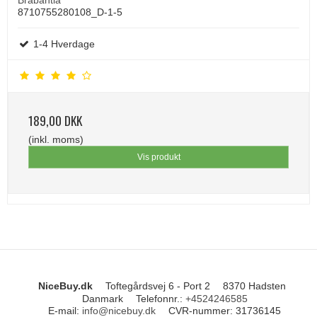
8710755280108_D-1-5
1-4 Hverdage
189,00 DKK
(inkl. moms)
Vis produkt
NiceBuy.dk
Toftegårdsvej 6 - Port 2
8370 Hadsten
Danmark
Telefonnr.
:
+4524246585
E-mail
:
info@nicebuy.dk
CVR-nummer
:
31736145