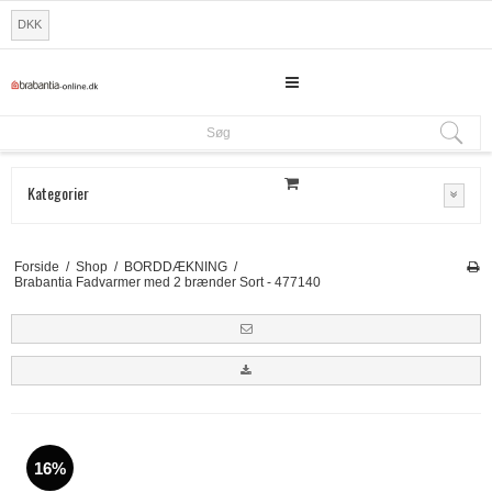
DKK
Søg
Søg
Kategorier
Forside
/
Shop
/
BORDDÆKNING
/
Brabantia Fadvarmer med 2 brænder Sort - 477140
16%