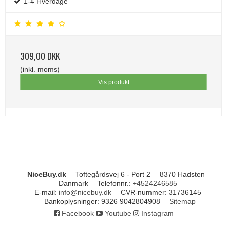
1-4 Hverdage
309,00 DKK
(inkl. moms)
Vis produkt
NiceBuy.dk
Toftegårdsvej 6 - Port 2
8370 Hadsten
Danmark
Telefonnr.
:
+4524246585
E-mail
:
info@nicebuy.dk
CVR-nummer
:
31736145
Bankoplysninger
:
9326 9042804908
Sitemap
Facebook
Youtube
Instagram