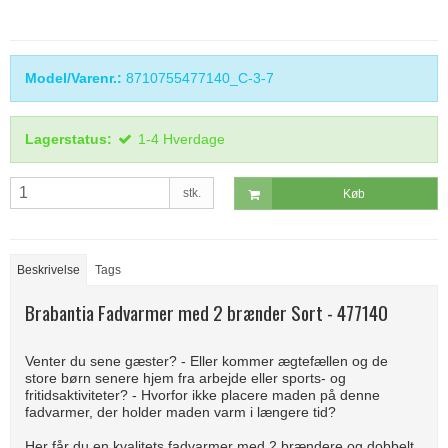
Model/Varenr.:
8710755477140_C-3-7
Lagerstatus:
1-4 Hverdage
stk.
Køb
Beskrivelse
Tags
Brabantia Fadvarmer med 2 brænder Sort - 477140
Venter du sene gæster? - Eller kommer ægtefællen og de
store børn senere hjem fra arbejde eller sports- og
fritidsaktiviteter? - Hvorfor ikke placere maden på denne
fadvarmer, der holder maden varm i længere tid?
Her får du en kvalitets fadvarmer med 2 brændere og dobbelt