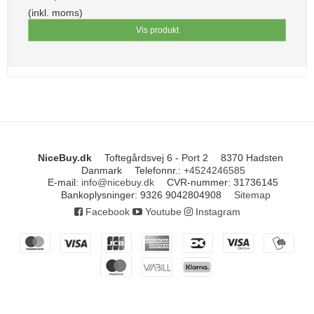
(inkl. moms)
Vis produkt
NiceBuy.dk
Toftegårdsvej 6 - Port 2
8370 Hadsten
Danmark
Telefonnr.
:
+4524246585
E-mail
:
info@nicebuy.dk
CVR-nummer
:
31736145
Bankoplysninger
:
9326 9042804908
Sitemap
Facebook
Youtube
Instagram