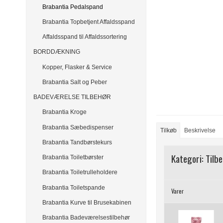
Brabantia Pedalspand
Brabantia Topbetjent Affaldsspand
Affaldsspand til Affaldssortering
BORDDÆKNING
Kopper, Flasker & Service
Brabantia Salt og Peber
BADEVÆRELSE TILBEHØR
Brabantia Kroge
Brabantia Sæbedispenser
Tilkøb
Beskrivelse
Brabantia Tandbørstekurs
Kategori:
Tilb
Brabantia Toiletbørster
Brabantia Toiletrulleholdere
Brabantia Toiletspande
Varer
Brabantia Kurve til Brusekabinen
Brabantia Badeværelsestilbehør