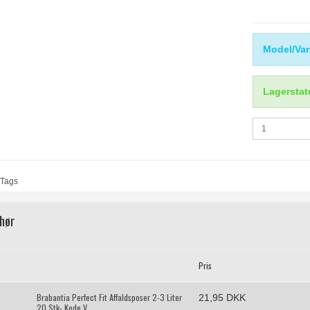
Model/Var
Lagerstat
Tags
ehør
Pris
Brabantia Perfect Fit Affaldsposer 2-3 Liter
21,95 DKK
20 Stk- Kode V