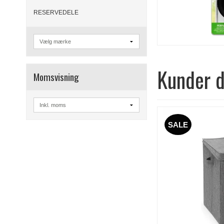
RESERVEDELE
Kunder d
Momsvisning
SALE