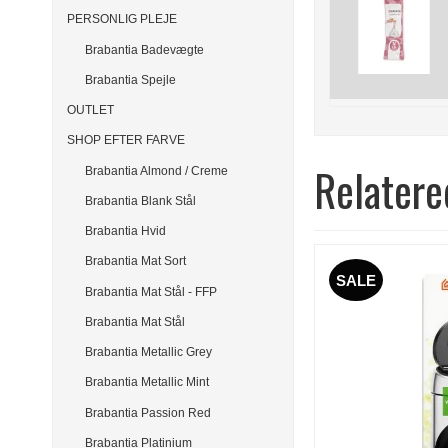
PERSONLIG PLEJE
Brabantia Badevægte
Brabantia Spejle
OUTLET
SHOP EFTER FARVE
Relatere
Brabantia Almond / Creme
Brabantia Blank Stål
Brabantia Hvid
Brabantia Mat Sort
SALE
Brabantia Mat Stål - FFP
Brabantia Mat Stål
Brabantia Metallic Grey
Brabantia Metallic Mint
Brabantia Passion Red
Brabantia Platinium