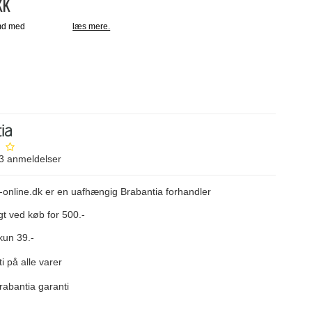
KK
3
anmeldelser
-online.dk er en uafhængig Brabantia forhandler
gt ved køb for 500.-
kun 39.-
i på alle varer
rabantia garanti