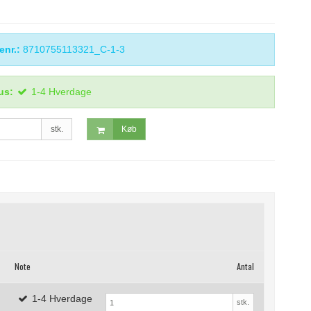
enr.:
8710755113321_C-1-3
us:
1-4 Hverdage
stk.
Køb
Note
Antal
1-4 Hverdage
stk.