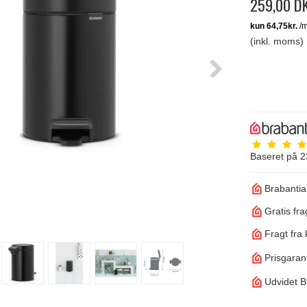
259,00 D
(inkl. moms)
Baseret på
2
Brabantia
Gratis fra
Fragt fra 
Prisgarant
Udvidet B