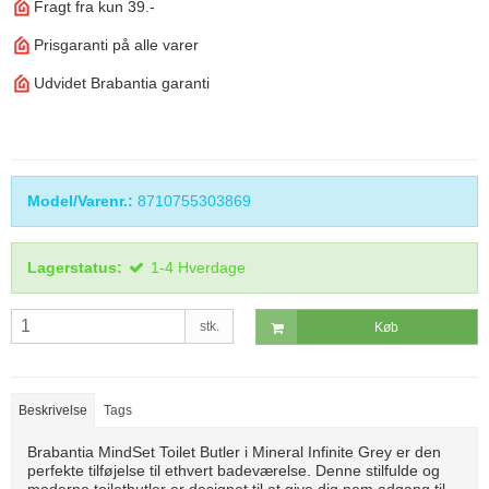
Fragt fra kun 39.-
Prisgaranti på alle varer
Udvidet Brabantia garanti
Model/Varenr.:
8710755303869
Lagerstatus:
1-4 Hverdage
stk.
Køb
Beskrivelse
Tags
Brabantia MindSet Toilet Butler i Mineral Infinite Grey er den
perfekte tilføjelse til ethvert badeværelse. Denne stilfulde og
moderne toiletbutler er designet til at give dig nem adgang til