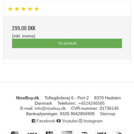
299,00 DKK
(inkl. moms)
Vis produkt
NiceBuy.dk
Toftegårdsvej 6 - Port 2
8370 Hadsten
Danmark
Telefonnr.
:
+4524246585
E-mail
:
info@nicebuy.dk
CVR-nummer
:
31736145
Bankoplysninger
:
9326 9042804908
Sitemap
Facebook
Youtube
Instagram