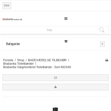
DKK
Søg
Søg
Kategorier
Forside
/
Shop
/
BADEVÆRELSE TILBEHØR
/
Brabantia Toiletbørster
/
Brabantia Vægmonteret Toiletbørste - Sort 483349