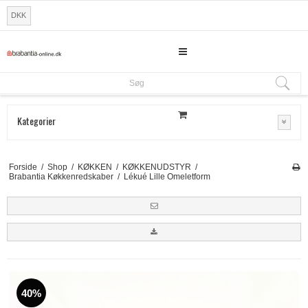
DKK
Søg
Søg
Kategorier
Forside
/
Shop
/
KØKKEN
/
KØKKENUDSTYR
/
Brabantia Køkkenredskaber
/
Lékué Lille Omeletform
40%