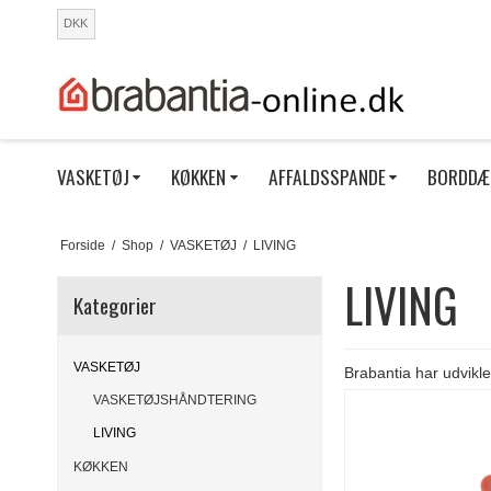
DKK
VASKETØJ
KØKKEN
AFFALDSSPANDE
BORDDÆ
Forside
/
Shop
/
VASKETØJ
/
LIVING
LIVING
Kategorier
VASKETØJ
Brabantia har udviklet
VASKETØJSHÅNDTERING
LIVING
KØKKEN