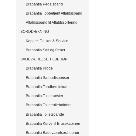
Brabantia Pedalspand
Brabantia Topbetjent Affaldsspand
Affaldsspand til Affaldssortering
BORDDÆKNING
Kopper, Flasker & Service
Brabantia Salt og Peber
BADEVÆRELSE TILBEHØR
Brabantia Kroge
Brabantia Sæbedispenser
Brabantia Tandbørstekurs
Brabantia Toiletbørster
Brabantia Toiletrulleholdere
Brabantia Toiletspande
Brabantia Kurve til Brusekabinen
Brabantia Badeværelsestilbehør