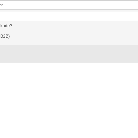
skode?
(B2B)