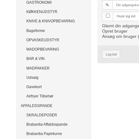
GASTRONOMI
KØKKENUDSTYR
Husk log ind
KNIVE & KNIVOPBEVARING
Glemt din adgang
Bageforme
Opret bruger
Ansøg om bruger 
OPVASKEUDSTYR
MADOPBEVARING
Log ind
BAR & VIN
MADPAKKER
Udsalg
Gavekort
Airfryer Tilbehør
AFFALDSSPANDE
SKRALDEPOSER
Brabantia Affaldsspande
Brabantia Papirkurve