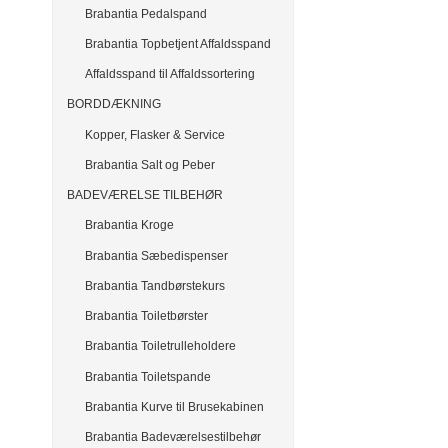
Brabantia Pedalspand
Brabantia Topbetjent Affaldsspand
Affaldsspand til Affaldssortering
BORDDÆKNING
Kopper, Flasker & Service
Brabantia Salt og Peber
BADEVÆRELSE TILBEHØR
Brabantia Kroge
Brabantia Sæbedispenser
Brabantia Tandbørstekurs
Brabantia Toiletbørster
Brabantia Toiletrulleholdere
Brabantia Toiletspande
Brabantia Kurve til Brusekabinen
Brabantia Badeværelsestilbehør